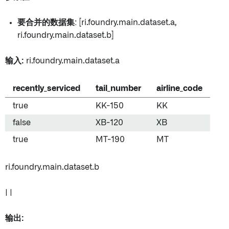
要合并的数据集
: [ri.foundry.main.dataset.a,
ri.foundry.main.dataset.b]
输入:
ri.foundry.main.dataset.a
recently_serviced
tail_number
airline_code
true
KK-150
KK
false
XB-120
XB
true
MT-190
MT
ri.foundry.main.dataset.b
| |
输出: