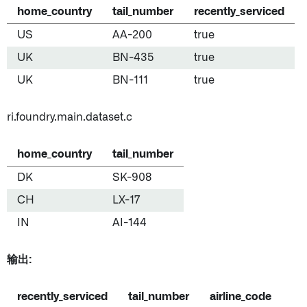
home_country
tail_number
recently_serviced
US
AA-200
true
UK
BN-435
true
UK
BN-111
true
ri.foundry.main.dataset.c
home_country
tail_number
DK
SK-908
CH
LX-17
IN
AI-144
输出:
recently_serviced
tail_number
airline_code