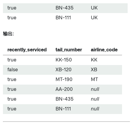
true
BN-435
UK
true
BN-111
UK
输出:
recently_serviced
tail_number
airline_code
true
KK-150
KK
false
XB-120
XB
true
MT-190
MT
true
AA-200
null
true
BN-435
null
true
BN-111
null