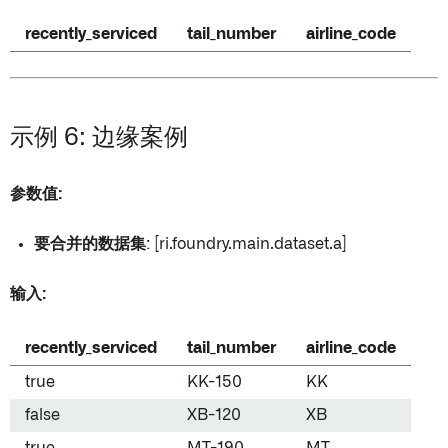
recently_serviced
tail_number
airline_code
示例 6: 边缘案例
参数值:
要合并的数据集
: [ri.foundry.main.dataset.a]
输入:
recently_serviced
tail_number
airline_code
true
KK-150
KK
false
XB-120
XB