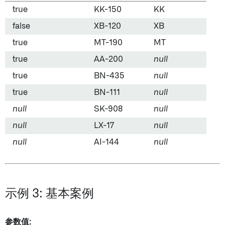
true
KK-150
KK
false
XB-120
XB
true
MT-190
MT
true
AA-200
null
true
BN-435
null
true
BN-111
null
null
SK-908
null
null
LX-17
null
null
AI-144
null
示例 3: 基本案例
参数值: