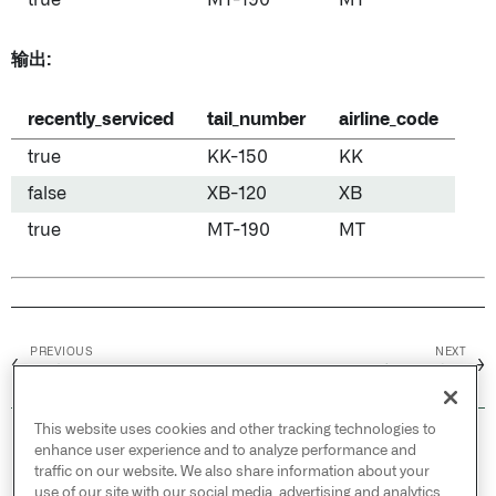
true
MT-190
MT
输出:
recently_serviced
tail_number
airline_code
true
KK-150
KK
false
XB-120
XB
true
MT-190
MT
PREVIOUS
NEXT
←
→
筛选
扁平化结构
This website uses cookies and other tracking technologies to
© 2026 Palantir Technologies Inc. All rights
enhance user experience and to analyze performance and
reserved.
traffic on our website. We also share information about your
use of our site with our social media, advertising and analytics