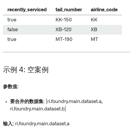
recently_serviced
tail_number
airline_code
true
KK-150
KK
false
XB-120
XB
true
MT-190
MT
示例 4: 空案例
参数值:
要合并的数据集
: [ri.foundry.main.dataset.a,
ri.foundry.main.dataset.b]
输入:
ri.foundry.main.dataset.a