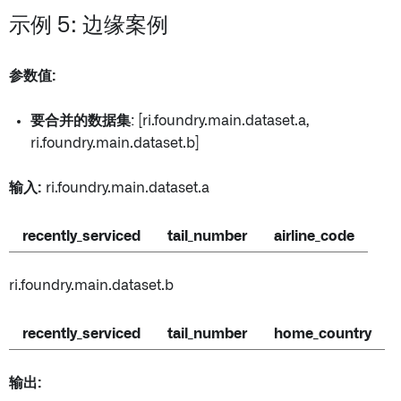
示例 5: 边缘案例
参数值:
要合并的数据集
: [ri.foundry.main.dataset.a,
ri.foundry.main.dataset.b]
输入:
ri.foundry.main.dataset.a
recently_serviced
tail_number
airline_code
ri.foundry.main.dataset.b
recently_serviced
tail_number
home_country
输出: