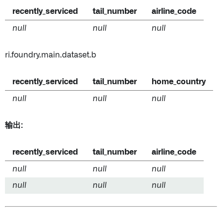
recently_serviced
tail_number
airline_code
null
null
null
ri.foundry.main.dataset.b
recently_serviced
tail_number
home_country
null
null
null
输出:
recently_serviced
tail_number
airline_code
null
null
null
null
null
null