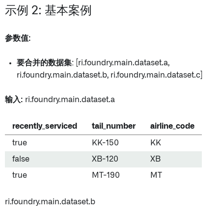
示例 2: 基本案例
参数值:
要合并的数据集
: [ri.foundry.main.dataset.a,
ri.foundry.main.dataset.b, ri.foundry.main.dataset.c]
输入:
ri.foundry.main.dataset.a
recently_serviced
tail_number
airline_code
true
KK-150
KK
false
XB-120
XB
true
MT-190
MT
ri.foundry.main.dataset.b