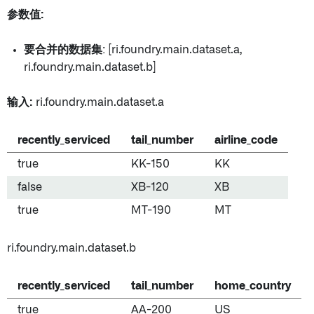
参数值:
要合并的数据集
: [ri.foundry.main.dataset.a,
ri.foundry.main.dataset.b]
输入:
ri.foundry.main.dataset.a
recently_serviced
tail_number
airline_code
true
KK-150
KK
false
XB-120
XB
true
MT-190
MT
ri.foundry.main.dataset.b
recently_serviced
tail_number
home_country
true
AA-200
US