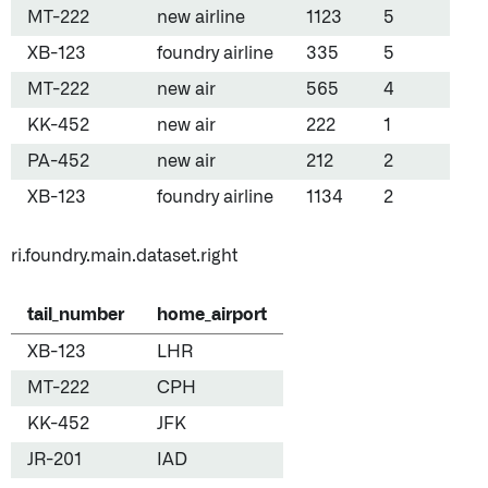
MT-222
new airline
1123
5
XB-123
foundry airline
335
5
MT-222
new air
565
4
KK-452
new air
222
1
PA-452
new air
212
2
XB-123
foundry airline
1134
2
ri.foundry.main.dataset.right
tail_number
home_airport
XB-123
LHR
MT-222
CPH
KK-452
JFK
JR-201
IAD