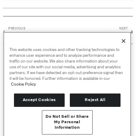
PREVIOUS
NEXT
←
→
左合并
手动输入表
This website uses cookies and other tracking technologies to
© 2026 Palantir Technologies Inc. All rights
enhance user experience and to analyze performance and
reserved.
traffic on our website. We also share information about your
use of our site with our social media, advertising and analytics
Cookies Statement ↗
partners. If we have detected an opt-out preference signal then
Privacy Statement ↗
it will be honored. Further information is available in our
Terms of Use ↗
Cookie Policy
Do Not Sell or Share My Personal Information
Accept Cookies
Reject All
Do Not Sell or Share
API 参考 ↗
My Personal
Information
Send feedback