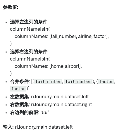
参数值:
选择左边列的条件
:
columnNameIsIn(
columnNames: [tail_number, airline, factor],
)
选择右边列的条件
:
columnNameIsIn(
columnNames: [home_airport],
)
合并条件
: [(
tail_number
,
tail_number
), (
factor
,
factor
)]
左数据集
: ri.foundry.main.dataset.left
右数据集
: ri.foundry.main.dataset.right
右边列的前缀
:
null
输入:
ri.foundry.main.dataset.left