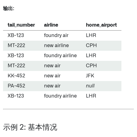
输出:
tail_number
airline
home_airport
XB-123
foundry air
LHR
MT-222
new airline
CPH
XB-123
foundry airline
LHR
MT-222
new air
CPH
KK-452
new air
JFK
PA-452
new air
null
XB-123
foundry airline
LHR
示例 2: 基本情况