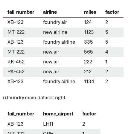
tail_number
airline
miles
factor
XB-123
foundry air
124
2
MT-222
new airline
1123
5
XB-123
foundry airline
335
5
MT-222
new air
565
4
KK-452
new air
222
1
PA-452
new air
212
2
XB-123
foundry airline
1134
2
ri.foundry.main.dataset.right
tail_number
home_airport
factor
XB-123
LHR
2