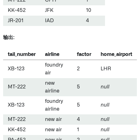
MT-222
CPH
1
KK-452
JFK
10
JR-201
IAD
4
输出:
tail_number
airline
factor
home_airport
foundry
XB-123
2
LHR
air
new
MT-222
5
null
airline
foundry
XB-123
5
null
airline
MT-222
new air
4
null
KK-452
new air
1
null