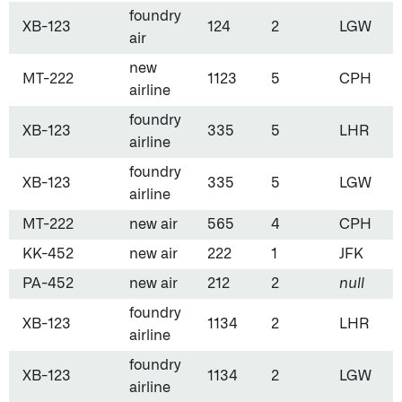
foundry
XB-123
124
2
LGW
air
new
MT-222
1123
5
CPH
airline
foundry
XB-123
335
5
LHR
airline
foundry
XB-123
335
5
LGW
airline
MT-222
new air
565
4
CPH
KK-452
new air
222
1
JFK
PA-452
new air
212
2
null
foundry
XB-123
1134
2
LHR
airline
foundry
XB-123
1134
2
LGW
airline