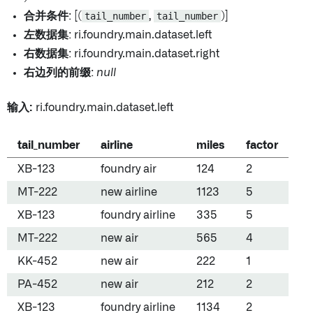
合并条件
: [(
tail_number
,
tail_number
)]
左数据集
: ri.foundry.main.dataset.left
右数据集
: ri.foundry.main.dataset.right
右边列的前缀
:
null
输入:
ri.foundry.main.dataset.left
tail_number
airline
miles
factor
XB-123
foundry air
124
2
MT-222
new airline
1123
5
XB-123
foundry airline
335
5
MT-222
new air
565
4
KK-452
new air
222
1
PA-452
new air
212
2
XB-123
foundry airline
1134
2