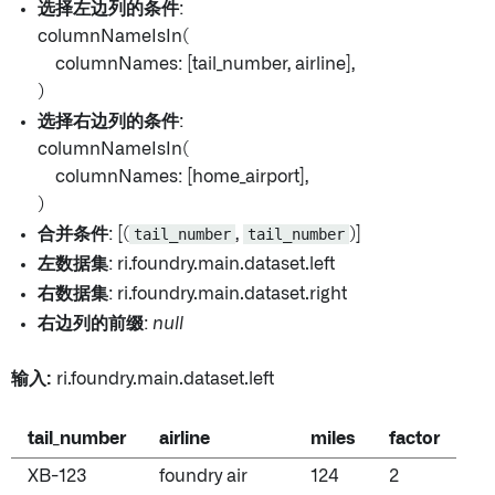
选择左边列的条件
:
columnNameIsIn(
columnNames: [tail_number, airline],
)
选择右边列的条件
:
columnNameIsIn(
columnNames: [home_airport],
)
合并条件
: [(
tail_number
,
tail_number
)]
左数据集
: ri.foundry.main.dataset.left
右数据集
: ri.foundry.main.dataset.right
右边列的前缀
:
null
输入:
ri.foundry.main.dataset.left
tail_number
airline
miles
factor
XB-123
foundry air
124
2