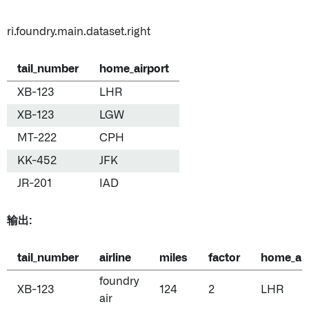
ri.foundry.main.dataset.right
tail_number
home_airport
XB-123
LHR
XB-123
LGW
MT-222
CPH
KK-452
JFK
JR-201
IAD
输出:
tail_number
airline
miles
factor
home_air
foundry
XB-123
124
2
LHR
air