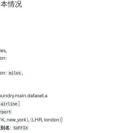
 基本情况
es,
on:
on:
miles
,
.foundry.main.dataset.a
airline
]
rport
JFK, new_york), (LHR, london)]
缀别名
:
SUFFIX