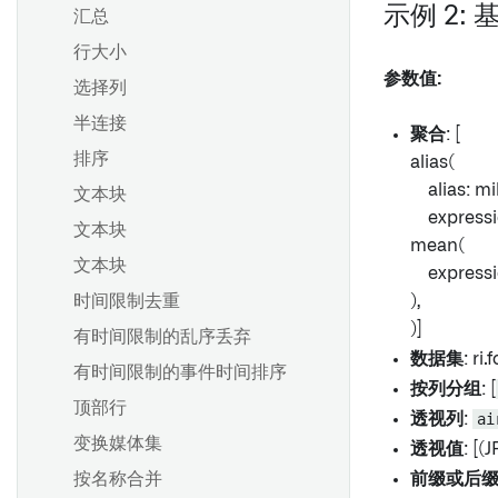
示例 2:
汇总
行大小
参数值:
选择列
半连接
聚合
: [
排序
alias(
alias: mil
文本块
expressi
文本块
mean(
文本块
expressi
时间限制去重
),
)]
有时间限制的乱序丢弃
数据集
: ri
有时间限制的事件时间排序
按列分组
: [
顶部行
透视列
:
ai
变换媒体集
透视值
: [(
按名称合并
前缀或后