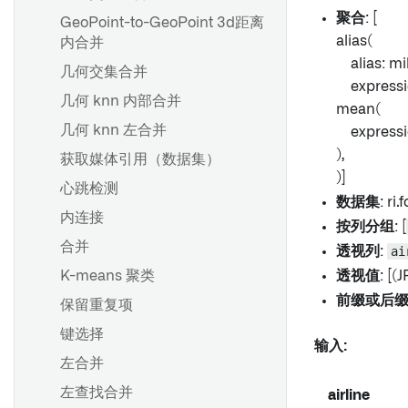
Pipeline Builder 中的文件夹
聚合
: [
GeoPoint-to-GeoPoint 3d距离
分支和发布流程
颜色组
alias(
内合并
调度最佳实践
检查点
alias: mil
几何交集合并
搭建生产流水线
expressi
任务组
几何 knn 内部合并
mean(
导出管道代码
几何 knn 左合并
expressi
概览
),
获取媒体引用（数据集）
为CSV或JSON文件推断架构
)]
概览
心跳检测
数据集
: ri
创建分支
内连接
按列分组
: [
概述
提出更改
合并
透视列
:
ai
关于移除权限标记的指南
批准更改
K-means 聚类
透视值
: [(
移除继承的权限标记和组织
分支保护
前缀或后
保留重复项
回退分支
键选择
输入:
左合并
概述
左查找合并
airline