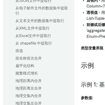
透视列
- 
从JSON文件中提取行
添加数据集输出
BEx 查询
Column<T
创建计划
从电子邮件文件的数据集中提取
添加Ontology输出
透视值
- 
行
提取器
查看和修改计划
添加时空序列输出
List<Tupl
从文本文件的数据集中提取行
函数
查找和管理计划
预览管道
前缀或后
从XML文件中提取行
事务代码和报告提取
常见调度配置
'aggregate
交付管道
从Excel文件中提取行
从SAP导入HANA视图
Enum<Prefi
触发器类型参考
从输出中移除权限标记
从 shapefile 中提取行
用户归属的 SAP 数据输出与
故障排除参考
重大更改
类型变量界限
OAuth 2.0
筛选
向市场产品添加计划 [测试版]
按名称首次合并
管道管理
示例
扁平化结构
概述
添加输入采样策略
频繁模式增长
创建连接流
参数
地理距离内合并
Compass 文件列出器
搭建设置
示例 1:
地理距离左合并
创建自定义函数
地理交集内合并
推荐的项目和团队结构
参数值:
显示和隐藏节点
地理交集左合并
开发最佳实践