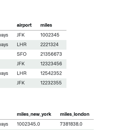
airport
miles
ways
JFK
1002345
ways
LHR
2221324
SFO
21356673
JFK
12323456
ways
LHR
12542352
JFK
12232355
miles_new_york
miles_london
ways
1002345.0
7381838.0