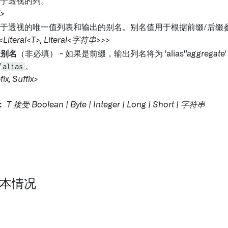
用于透视的列。
>
用于透视的唯一值列表和输出的别名。别名值用于根据前缀/后缀
e<Literal<T>, Literal<字符串>>>
缀别名
（非必填） - 如果是前缀，输出列名将为 'alias'
'aggreg
'
alias
。
x, Suffix>
：
T 接受 Boolean | Byte | Integer | Long | Short | 字符串
 基本情况