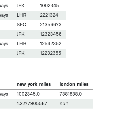
ways
JFK
1002345
ways
LHR
2221324
SFO
21356673
JFK
12323456
ways
LHR
12542352
JFK
12232355
new_york_miles
london_miles
ways
1002345.0
7381838.0
1.22779055E7
null