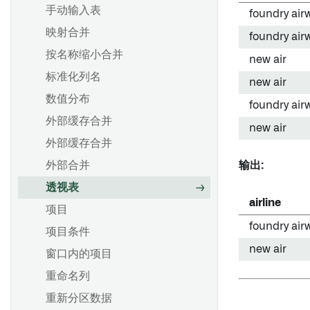
创建计划
手动输入表
foundry air
调度器中的 AIP 功能
映射合并
foundry air
按名称缩小合并
new air
数据期望
标准化列名
new air
配置数据健康检查
数值分布
foundry air
在 Pipeline Builder 中进行单
外部缓存合并
new air
元测试
外部缓存合并
外部合并
输出:
透视表
airline
项目
foundry air
项目条件
new air
窗口内的项目
重命名列
重新分区数据