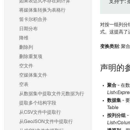
如果表达式不存在则计算
支持于:
管道
授权角色
Spark配置文件参考
将媒体集转换为表格行
概览
备份和恢复 Palantir Foundry
笛卡尔积合并
Connector 2.0 以用于 SAP 应
变换数据
概述
概述
对按一组列分
用程序
日期分布
合并数据
创建增量同步
式。这提高了
设置投影
降维
合并数据
保持高性能
高级细节
创建一个新的来源
变换类别
: 聚
删除列
创建地理空间变换
源探索
删除重复项
在Pipeline Builder中创建唯一
流式管道：概述
Foundry 使用优化
Foundry SAP 同步
ID
空文件
声明的
比较：流处理 vs 批处理
创建新的流式同步
在流式Pipeline Builder管道中
空媒体集文件
性能考虑
合并数据
增量更新
空表
聚合
- 在
使用 Foundry Streaming 进行
在 Pipeline Builder 中使用
SAP 对象类型
计算
List<Expr
从数据集中提取文件元数据为行
LLM 节点
动态筛选
数据集
- 
流式密钥
提取多个结构字段
频繁模式挖掘
Table
流式有状态变换
从CSV文件中提取行
按列分组
-
从SAP提取长文本
从GeoJSON文件中提取行
概述
List<Colu
配置自定义授权和角色管理
概述