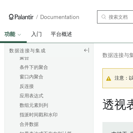
维护管道
设置流式同步
为 4.6C/620/640 安装远程代
理
基于文件的同步
Documentation
应用
安装支持包
调试失败任务
媒体集同步
管道构建器
安装修补包
调试失败的管道
功能
优化 JDBC 同步
入门
平台概述
PB函数表达式
配置 SLT（SAP Landscape
调试失败的流
故障排除参考
Transformation Replication
PB函数转换
使用 Pipeline Builder 创建数
数据连接与集成
排查内存不足（OOM）出错
Server）
数据连接与
据集批处理管道
聚合
排查计划
创建RFC连接
使用Pipeline Builder创建媒体
条件下的聚合
集批处理管道
概览
卸载 Palantir Foundry
窗口内聚合
注意：
Connector 2.0 for SAP
Spark 概念
使用代码仓库创建数据集批处
导出任务（旧版）
Applications 或远程代理
反连接
理管道
理解 Spark 细节
Palantir Foundry Connector
应用表达式
概述
使用代码库创建媒体集批处理
Spark UI [测试版]
概述
透视
2.0 以 SAP 应用的管理控制台
管道
数组元素到列
添加数据集
理解计算使用情况
设置 Webhook
Palantir Foundry Connector
使用Pipeline Builder创建增量
指派时间戳和水印
自动生成输入数据
2.0 以 SAP 应用程序的参数
原生加速
配置参考
管道
合并数据
批量输入数据集的计算模式
设置和配置清理任务
应用Spark配置文件
使用Pipeline Builder创建流式