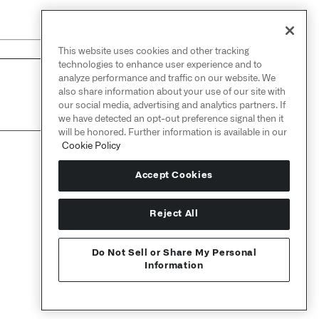
This website uses cookies and other tracking
technologies to enhance user experience and to
analyze performance and traffic on our website. We
NEXT
also share information about your use of our site with
→
项目
our social media, advertising and analytics partners. If
we have detected an opt-out preference signal then it
will be honored. Further information is available in our
Cookie Policy
Accept Cookies
Reject All
Do Not Sell or Share My Personal
Information
Send feedback