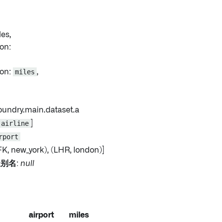
es,
on:
on:
miles
,
.foundry.main.dataset.a
airline
]
rport
JFK, new_york), (LHR, london)]
缀别名
:
null
airport
miles