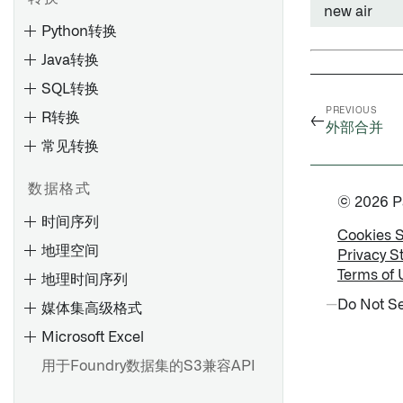
new air
保存和分享图表
监测检查
Oracle NetSuite 概述
Python转换
节点着色
通知和问题
Oracle NetSuite
Java转换
图元素参考
检查参考
SuiteAnalytics
SQL转换
Oracle NetSuite SuiteQL
PREVIOUS
R转换
←
外部合并
概述
Oracle NetSuite SuiteTalk
常见转换
预览和逻辑
创建和监视检查组
变换和管道
变换和管道
查看搭建时间线
查看和理解检查组
数据格式
© 2026 Pal
项目结构
示例
了解过时的数据集
时间序列
虚拟表概述
读取和写入非结构化文件
查找具有指定列的数据集
Cookies 
地理空间
Artifact 存储库
Privacy S
读取和写入非结构化文件
单元测试
搭建数据集
Terms of 
地理时间序列
导航
单元测试
高级配置
管理计划
Do Not Se
媒体集高级格式
创建 Artifact 存储库
调试
Microsoft Excel
设置
删除 Artifact 仓库
检查资源权限
用于Foundry数据集的S3兼容API
创建或选择时间序列Object类
发布制品
概述
查看权限标记更改的影响
型
召回制品