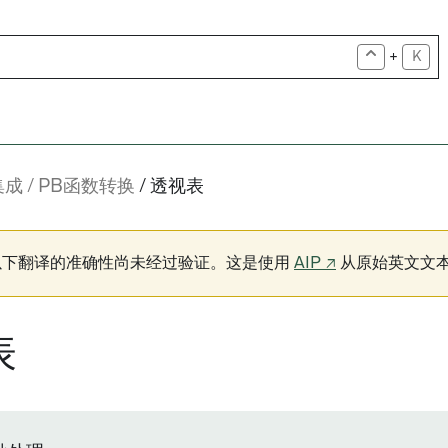
+
K
集成
PB函数转换
透视表
以下翻译的准确性尚未经过验证。这是使用
AIP ↗
从原始英文文
表