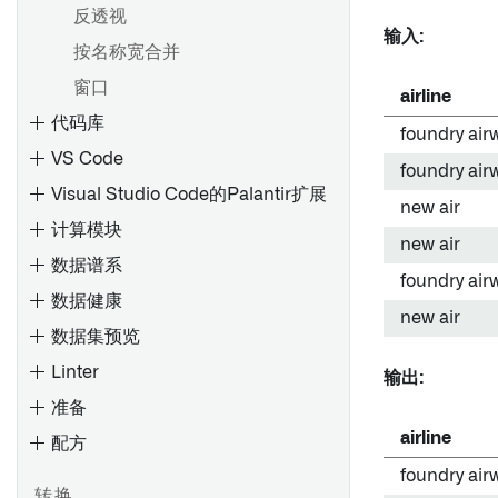
反透视
输入:
按名称宽合并
窗口
airline
代码库
foundry air
VS Code
foundry air
Visual Studio Code的Palantir扩展
new air
计算模块
new air
数据谱系
在控制面板中配置代码库设置
foundry air
数据健康
new air
数据集预览
Linter
预览变换
输出:
准备
调试变换
airline
配方
使用项目引用
探索数据沿袭
检查类型
foundry air
分析更改的影响
探索工件和Ontology实体
检查计划
转换