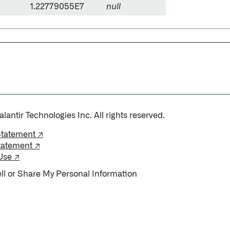
1.22779055E7
null
antir Technologies Inc. All rights reserved.
Statement ↗
tatement ↗
Use ↗
ll or Share My Personal Information