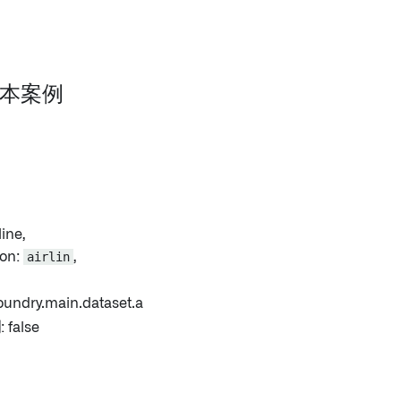
 基本案例
ine,
on:
airlin
,
.foundry.main.dataset.a
列
: false