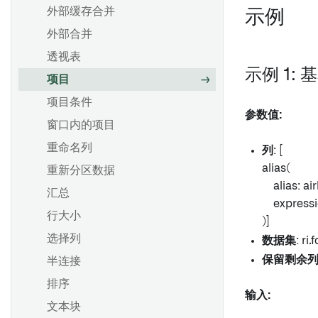
外部缓存合并
示例
外部合并
透视表
示例 1:
项目
项目条件
参数值:
窗口内的项目
重命名列
列
: [
alias(
重新分区数据
alias: airl
汇总
expressi
行大小
)]
选择列
数据集
: ri
保留剩余
半连接
排序
输入:
文本块