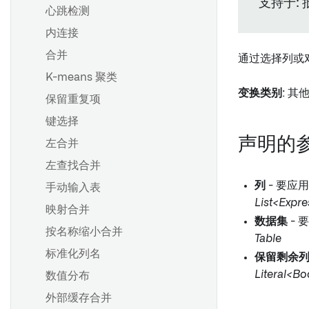
为CSV或JSON文件推断架构
支持于: 
概览
心跳检测
创建分支
内连接
概述
提出更改
合并
通过选择列或
关于移除权限标记的指南
批准更改
K-means 聚类
移除继承的权限标记和组织
分支保护
变换类别
: 其
保留重复项
回退分支
键选择
声明的
左合并
概述
左查找合并
创建计划
列
- 要应
手动输入表
调度器中的 AIP 功能
List<Expr
映射合并
数据集
- 
按名称缩小合并
Table
数据期望
标准化列名
保留剩余
配置数据健康检查
Literal<B
数值分布
在 Pipeline Builder 中进行单
外部缓存合并
元测试