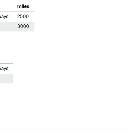
miles
ways
2500
3000
ways