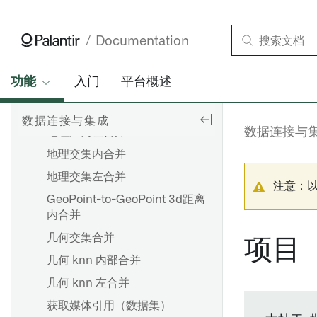
故障排除参考
重大更改
OAuth 2.0
筛选
向市场产品添加计划 [测试版]
按名称首次合并
Documentation
管道管理
扁平化结构
概述
添加输入采样策略
功能
入门
平台概述
频繁模式增长
创建连接流
参数
地理距离内合并
Compass 文件列出器
搭建设置
数据连接与集成
地理距离左合并
数据连接与
创建自定义函数
地理交集内合并
推荐的项目和团队结构
显示和隐藏节点
地理交集左合并
开发最佳实践
Pipeline Builder 中的文件夹
注意：
GeoPoint-to-GeoPoint 3d距离
分支和发布流程
颜色组
内合并
调度最佳实践
检查点
几何交集合并
项目
搭建生产流水线
任务组
几何 knn 内部合并
导出管道代码
几何 knn 左合并
概览
获取媒体引用（数据集）