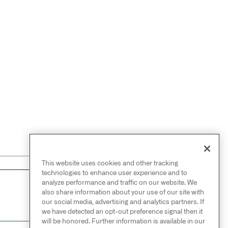
This website uses cookies and other tracking
technologies to enhance user experience and to
analyze performance and traffic on our website. We
NEXT
also share information about your use of our site with
→
项目条件
our social media, advertising and analytics partners. If
we have detected an opt-out preference signal then it
will be honored. Further information is available in our