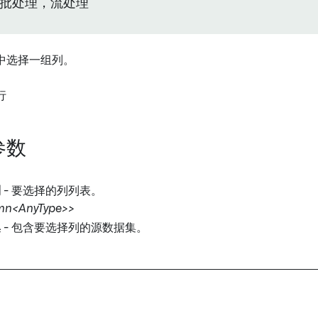
批处理，流处理
中选择一组列。
行
参数
列
- 要选择的列列表。
mn<AnyType>>
集
- 包含要选择列的源数据集。