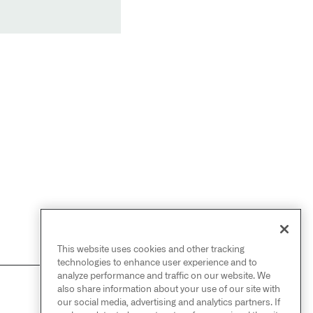
This website uses cookies and other tracking
technologies to enhance user experience and to
analyze performance and traffic on our website. We
also share information about your use of our site with
NEXT
→
our social media, advertising and analytics partners. If
半连接