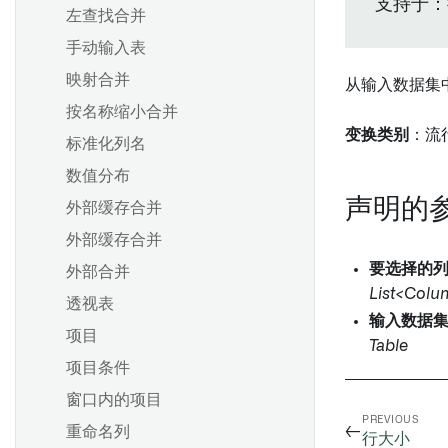
支持于：
概述
左查找合并
创建计划
手动输入表
调度器中的 AIP 功能
映射合并
从输入数据集
按名称缩小合并
数据期望
变换类别
：流
标准化列名
配置数据健康检查
数值分布
在 Pipeline Builder 中进行单
声明的
外部缓存合并
元测试
外部缓存合并
要选择的
外部合并
List<Colu
透视表
输入数据
项目
Table
项目条件
窗口内的项目
PREVIOUS
←
重命名列
行大小