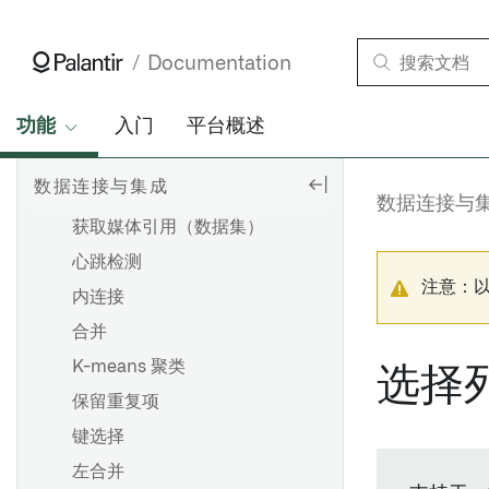
推荐的项目和团队结构
显示和隐藏节点
地理交集左合并
开发最佳实践
Pipeline Builder 中的文件夹
GeoPoint-to-GeoPoint 3d距离
Documentation
分支和发布流程
颜色组
内合并
调度最佳实践
检查点
几何交集合并
功能
入门
平台概述
搭建生产流水线
任务组
几何 knn 内部合并
导出管道代码
数据连接与集成
几何 knn 左合并
数据连接与
概览
获取媒体引用（数据集）
为CSV或JSON文件推断架构
概览
心跳检测
创建分支
注意：
内连接
概述
提出更改
合并
关于移除权限标记的指南
批准更改
K-means 聚类
选择
移除继承的权限标记和组织
分支保护
保留重复项
回退分支
键选择
左合并