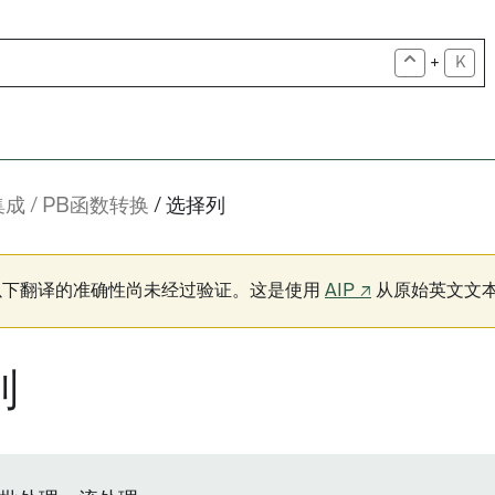
+
K
集成
PB函数转换
选择列
以下翻译的准确性尚未经过验证。这是使用
AIP ↗
从原始英文文
列