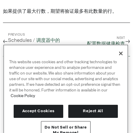
如果提供了最大行数，期望将验证最多有此数量的行。
PREVIOUS
NEXT
Schedules /
调度器中的
←
→
配置数据健康检查
AIP 功能
This website uses cookies and other tracking technologies to
© 2026 Palantir Technologies Inc. All rights
enhance user experience and to analyze performance and
reserved.
traffic on our website. We also share information about your
use of our site with our social media, advertising and analytics
Cookies Statement ↗
partners. If we have detected an opt-out preference signal then
Privacy Statement ↗
it will be honored. Further information is available in our
Terms of Use ↗
Cookie Policy
Do Not Sell or Share My Personal Information
Accept Cookies
Reject All
Do Not Sell or Share
API 参考 ↗
My Personal