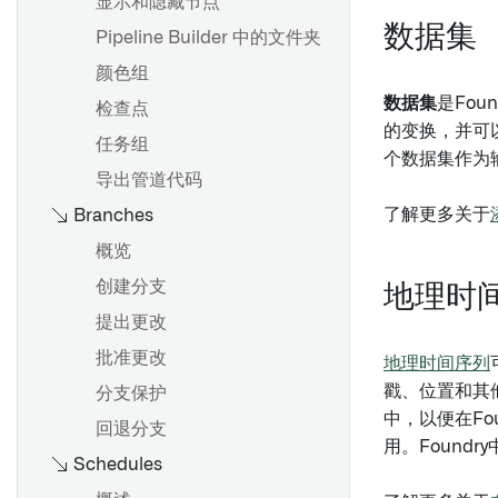
显示和隐藏节点
数据集
开发最佳实践
Pipeline Builder 中的文件夹
分支和发布流程
颜色组
调度最佳实践
数据集
是Fou
检查点
的变换，并可
搭建生产流水线
任务组
个数据集作为输
导出管道代码
概览
了解更多关于
Branches
为CSV或JSON文件推断架构
概览
创建分支
地理时
概述
提出更改
关于移除权限标记的指南
批准更改
地理时间序列
移除继承的权限标记和组织
戳、位置和其他
分支保护
中，以便在F
回退分支
用。Foundry
Schedules