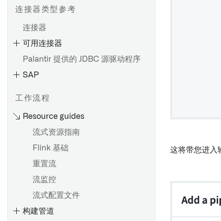
连接器类型参考
连接器
可用连接器
设置直接连接
Palantir 提供的 JDBC 源驱动程序
设置代理
SAP
代理配置参考
代理工作器
HyperAuto V1 概述
工作流程
代理代理运行时配置参考
开始使用 HyperAuto V1
Resource guides
故障排除参考
数据源探索
流式资源指南
OpenID Connect (OIDC) 身
SDDI 控制台
Flink 基础
份验证
这将带您进入
配置参考
重置流
从 HyperAuto V1 迁移到 V2
SAP 附加组件的安装
流监控
设置数据源
HyperAuto V1 常见问题
安装 Palantir Foundry
流式配置文件
源探索
Connector 2.0 以用于 SAP 应
构建管道
用程序