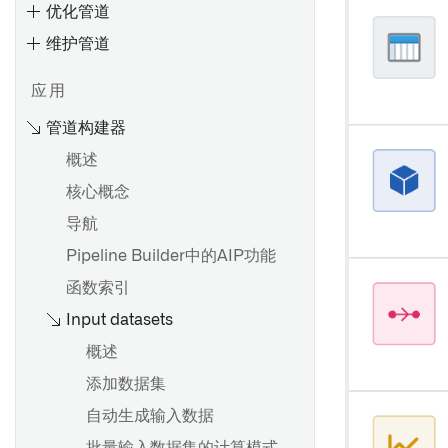
优化管道
设置批量同步
安装远程代理
维护管道
设置流式同步
为 4.6C/620/640 安装远程代
理
基于文件的同步
应用
安装支持包
调试失败任务
媒体集同步
管道构建器
安装修补包
调试失败的管道
优化 JDBC 同步
概述
配置 SLT（SAP Landscape
调试失败的流
故障排除参考
Transformation Replication
核心概念
使用 Pipeline Builder 创建数
排查内存不足（OOM）出错
Server）
据集批处理管道
导航
排查计划
创建RFC连接
使用Pipeline Builder创建媒体
Pipeline Builder中的AIP功能
集批处理管道
概览
卸载 Palantir Foundry
函数索引
Connector 2.0 for SAP
Spark 概念
使用代码仓库创建数据集批处
导出任务（旧版）
Applications 或远程代理
Input datasets
理管道
理解 Spark 细节
Palantir Foundry Connector
概述
使用代码库创建媒体集批处理
Spark UI [测试版]
概述
2.0 以 SAP 应用的管理控制台
管道
添加数据集
理解计算使用情况
设置 Webhook
Palantir Foundry Connector
使用Pipeline Builder创建增量
自动生成输入数据
2.0 以 SAP 应用程序的参数
原生加速
配置参考
管道