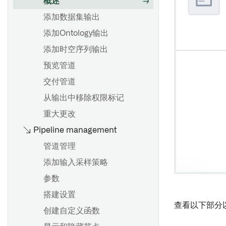
概述
配置自定义授权和角色管理
概述
添加数据集输出
BEx 查询
创建计划
添加Ontology输出
提取器
查看和修改计划
添加时空序列输出
函数
查找和管理计划
预览管道
事务代码和报告提取
常见调度配置
交付管道
从SAP导入HANA视图
触发器类型参考
从输出中移除权限标记
用户归属的 SAP 数据输出与
故障排除参考
重大更改
OAuth 2.0
向市场产品添加计划 [测试版]
Pipeline management
管道管理
概述
添加输入采样策略
创建连接流
参数
Compass 文件列出器
搭建设置
查看以下部分
创建自定义函数
推荐的项目和团队结构