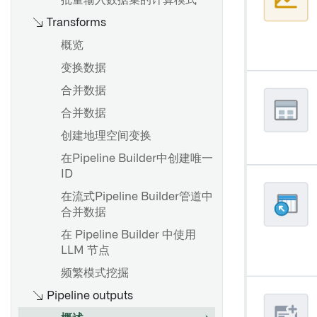
批量输入数据集的计算模式
设置和配置清理任务
应用Spark配置文件
使用Pipeline Builder创建流式
Transforms
管道
授权角色
Spark配置文件参考
概览
备份和恢复 Palantir Foundry
Connector 2.0 以用于 SAP 应
变换数据
概述
概述
用程序
合并数据
创建增量同步
设置投影
合并数据
保持高性能
高级细节
创建一个新的来源
创建地理空间变换
源探索
在Pipeline Builder中创建唯一
流式管道：概述
Foundry 使用优化
Foundry SAP 同步
ID
比较：流处理 vs 批处理
创建新的流式同步
在流式Pipeline Builder管道中
性能考虑
合并数据
增量更新
使用 Foundry Streaming 进行
在 Pipeline Builder 中使用
SAP 对象类型
计算
LLM 节点
动态筛选
流式密钥
频繁模式挖掘
流式有状态变换
Pipeline outputs
从SAP提取长文本