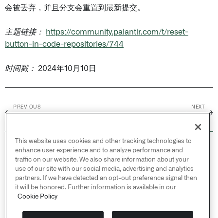
会被丢弃，并且分支会重置到最新提交。
主题链接：
https://community.palantir.com/t/reset-
button-in-code-repositories/744
时间戳：
2024年10月10日
PREVIOUS
NEXT
←
→
研讨会
代码工作区（社区）
This website uses cookies and other tracking technologies to
© 2026 Palantir Technologies Inc. All rights
enhance user experience and to analyze performance and
reserved.
traffic on our website. We also share information about your
use of our site with our social media, advertising and analytics
Cookies Statement ↗
partners. If we have detected an opt-out preference signal then
Privacy Statement ↗
it will be honored. Further information is available in our
Terms of Use ↗
Cookie Policy
Do Not Sell or Share My Personal Information