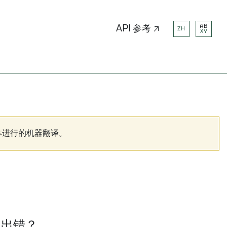
AB
API 参考 ↗
ZH
XY
本进行的机器翻译。
免出错？