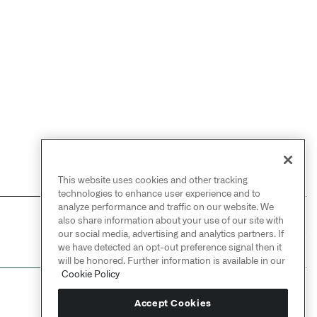
This website uses cookies and other tracking
technologies to enhance user experience and to
analyze performance and traffic on our website. We
also share information about your use of our site with
NEXT
→
our social media, advertising and analytics partners. If
Quiver
we have detected an opt-out preference signal then it
will be honored. Further information is available in our
Cookie Policy
Accept Cookies