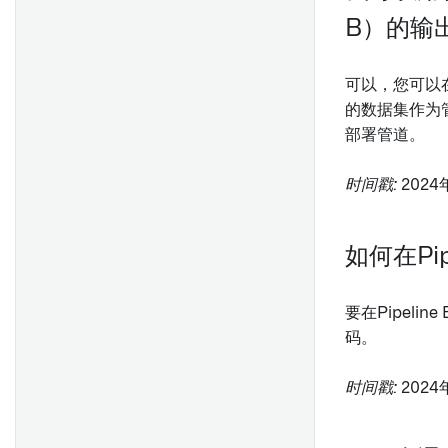
变换
B）的输
在Object上使用函数
可以，您可以在
的数据集作为
部署管道。
dataset-metadata-
时间戳:
2024
operations-code-
repositories.md
本地环境
如何在Pi
要在Pipeli
变换
码。
Object上的函数
时间戳:
2024
代码仓库