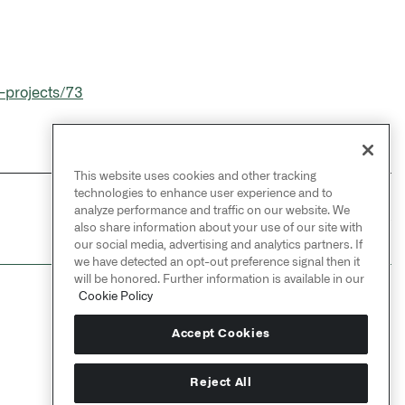
-projects/73
This website uses cookies and other tracking
technologies to enhance user experience and to
analyze performance and traffic on our website. We
NEXT
→
Workshop（社区）
also share information about your use of our site with
our social media, advertising and analytics partners. If
we have detected an opt-out preference signal then it
will be honored. Further information is available in our
Cookie Policy
Accept Cookies
Reject All