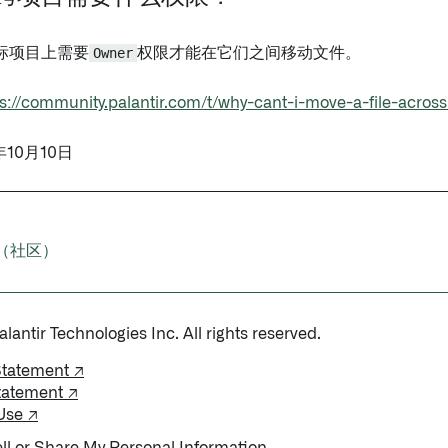
标项目上需要
Owner
权限才能在它们之间移动文件。
s://community.palantir.com/t/why-cant-i-move-a-file-across
年10月10日
（社区）
antir Technologies Inc. All rights reserved.
Statement ↗
tatement ↗
Use ↗