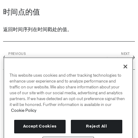
时间点的值
返回时间序列在时间戳处的值。
PREVIOUS
NEXT
←
→
表格卡片
字符串卡片
This website uses cookies and other tracking technologies to
© 2026 Palantir Technologies Inc. All rights
enhance user experience and to analyze performance and
reserved.
traffic on our website. We also share information about your
use of our site with our social media, advertising and analytics
Cookies Statement ↗
partners. If we have detected an opt-out preference signal then
Privacy Statement ↗
it will be honored. Further information is available in our
Terms of Use ↗
Cookie Policy
Do Not Sell or Share My Personal Information
Accept Cookies
Reject All