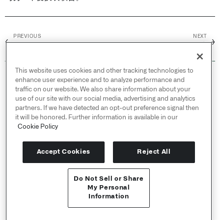
PREVIOUS
NEXT
←
→
分组
筛选
This website uses cookies and other tracking technologies to
© 2026 Palantir Technologies Inc. All rights
enhance user experience and to analyze performance and
reserved.
traffic on our website. We also share information about your
use of our site with our social media, advertising and analytics
Cookies Statement ↗
partners. If we have detected an opt-out preference signal then
Privacy Statement ↗
it will be honored. Further information is available in our
Terms of Use ↗
Cookie Policy
Do Not Sell or Share My Personal Information
Accept Cookies
Reject All
Do Not Sell or Share
API 参考 ↗
My Personal
Information
Send feedback