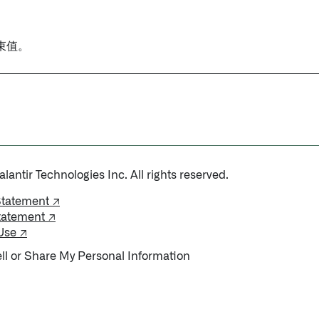
束值。
antir Technologies Inc. All rights reserved.
Statement ↗
tatement ↗
Use ↗
ll or Share My Personal Information