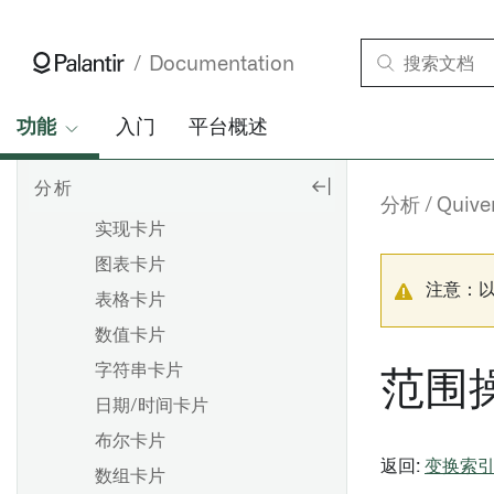
概述
创建和使用可视化函数
Documentation
Card references
对象卡片
功能
入门
平台概述
时间序列卡片
分析
事件集卡片
分析
Quive
实现卡片
图表卡片
注意：
表格卡片
数值卡片
字符串卡片
范围
日期/时间卡片
布尔卡片
返回:
变换索
数组卡片