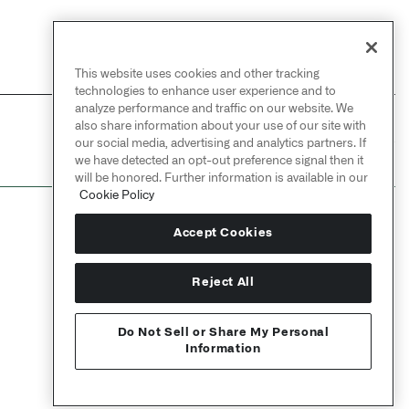
This website uses cookies and other tracking
technologies to enhance user experience and to
analyze performance and traffic on our website. We
also share information about your use of our site with
NEXT
→
our social media, advertising and analytics partners. If
时间序列操作
we have detected an opt-out preference signal then it
will be honored. Further information is available in our
Cookie Policy
Accept Cookies
Reject All
Do Not Sell or Share My Personal
Information
Send feedback