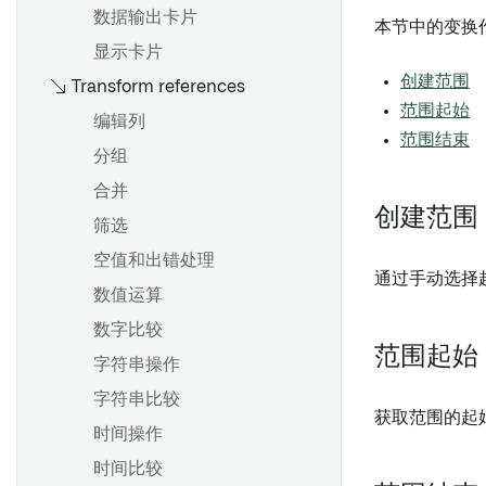
数据输出卡片
本节中的变换
显示卡片
创建范围
Transform references
范围起始
编辑列
范围结束
分组
合并
创建范围
筛选
空值和出错处理
通过手动选择
数值运算
数字比较
范围起始
字符串操作
字符串比较
获取范围的起
时间操作
时间比较