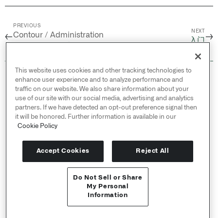
PREVIOUS
NEXT
Contour / Administration
←
→
入门
/
使用Contour计算用量
This website uses cookies and other tracking technologies to
© 2026 Palantir Technologies Inc. All rights
enhance user experience and to analyze performance and
reserved.
traffic on our website. We also share information about your
use of our site with our social media, advertising and analytics
Cookies Statement ↗
partners. If we have detected an opt-out preference signal then
Privacy Statement ↗
it will be honored. Further information is available in our
Cookie Policy
Terms of Use ↗
Do Not Sell or Share My Personal Information
Accept Cookies
Reject All
Do Not Sell or Share
API 参考 ↗
My Personal
Information
Send feedback