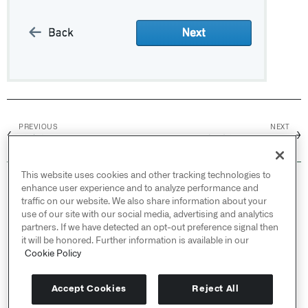
PREVIOUS
NEXT
←
→
核心概念
查看所有Recipes
This website uses cookies and other tracking technologies to
© 2026 Palantir Technologies Inc. All rights
enhance user experience and to analyze performance and
reserved.
traffic on our website. We also share information about your
use of our site with our social media, advertising and analytics
Cookies Statement ↗
partners. If we have detected an opt-out preference signal then
Privacy Statement ↗
it will be honored. Further information is available in our
Terms of Use ↗
Cookie Policy
Do Not Sell or Share My Personal Information
Accept Cookies
Reject All