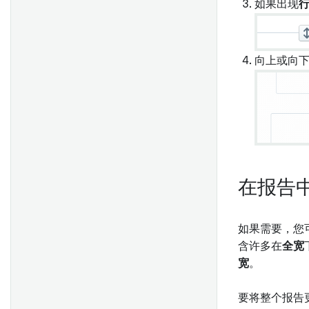
与其他 Foundry 应用集成
如果出现
设置
导入XLS文档
常见问题解答
入门
对象卡片
索引数据集
向上或向
时间序列卡片
查找数据集
事件集卡片
项目范围
概述
实现卡片
服务器设置
图表卡片
起始指南
表格卡片
数值卡片
在报告
字符串卡片
日期/时间卡片
如果需要，您
布尔卡片
含许多在
全宽
数组卡片
宽
。
数据输出卡片
确定数据集的RID或文件路径
要将整个报告
显示卡片
配置 ODBC 和 JDBC 驱动时的