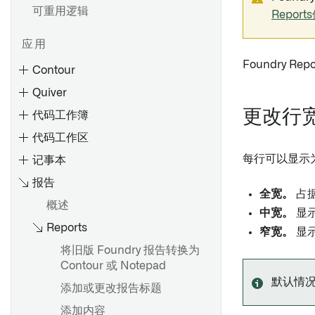
可重用逻辑
Repor
应用
Foundry 
Contour
Quiver
更改行
代码工作簿
代码工作区
每行可以显示
记事本
报告
全宽。
占据
概述
创建路径
中宽。
显
Reports
参数化您的分析
概述
窄宽。
显
切换到聚合数据
数据模型
将旧版 Foundry 报告转换为
Contour 或 Notepad
分享和协作分析
使用分析工具栏
概述
默认情
添加或更改报告标题
分享结果
使用画布模式
语言
嵌入微件
添加内容