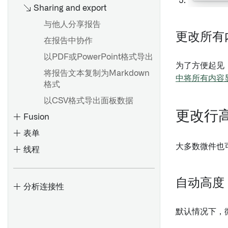
项目引用
概述
起始
Sharing and export
从模板生成并导出文档
以Pipeline Builder格式导出
导入或导出对象集
多节点模板
与他人分享报告
Contour逻辑
导出现有的Notepad文档
筛选对象集
建议模板
更改所有
在报告中协作
导入关联对象
以PDF或PowerPoint格式导出
概述
锚链接
为了方便起见
钻取对象集
概述
将报告文本复制为Markdown
使用表达式面板
资源链接
中将所有内容
使用图表选择深入分析对象
Code Workbook 配置文件
格式
语法和支持的函数
当前日期
查看已解析的环境
以CSV格式导出面板数据
数组函数
用户提及
更改行
概述
批量搭建和交互式搭建
Fusion
派生相对日期
LaTeX微件
从对象集创建时间序列
环境创建概述
表单
窗口函数
分页符
大多数微件也
可视化时间序列
会话历史记录和会话固定
线程
图片
变换时间序列
故障排除指南
概述
优化您的分析
表格
时间序列聚合
自动高度
查找和使用数据
验证器
分析连接性
Contour中的非确定性
Object 属性
时间和数值范围
概述
创建和使用表格区域
变换
Contour中的时区
Object卡片
默认情况下，
预测时间序列
入门指南
创建模板
多重性
Object媒体预览