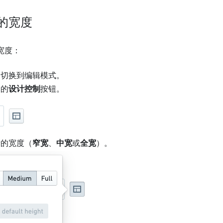
的宽度
宽度：
切换到编辑模式。
侧的
设计控制
按钮。
新的宽度（
窄宽
、
中宽
或
全宽
）。