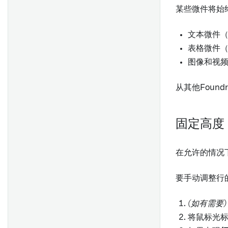
合并分支
格式化单元格
权限
某些微件将始
使用Contour计算用量
Contour图表
概述
选择导入的数据集分支
下拉菜单、已锁定单元格和链
概述
代码工作簿图表
接
创建仪表盘
文本微件
创建表单
设置
Quiver 图表
数据更新和编辑历史
表格微件
发布和共享仪表盘
非必填数据持久化
表单
REST 连接器设置
Quiver仪表盘
图像和视
演示视图
在分析中使用仪表盘
项目引用
简单字段
起始指南
地图
在 Workshop 模块中嵌入
数据支持字段
从其他Foun
常见问题
值嵌入
概述
添加到记事本文档
比较: 代码存储库 vs. 代码工作
自动填充字段
区 vs. 代码工作簿
函数
验证结果
在对象视图中嵌入
附件字段
概述
固定高度
导出到代码仓库
段落生成器
布尔逻辑
添加到 Carbon 工作区
代码编辑器
设置
隐藏代码存储库
表格行生成器
执行操作
将 Quiver 仪表盘添加到
生成主键
在允许的情况
起始
Marketplace 产品
条件部分
可视化时间序列
Tableau Server 设置
将模板转换为仪表盘
函数库
要手动调整行
接收通知
Tableau OAuth 设置
将表单分享给其他用户
(如有需要)
概述
从Fusion同步数据到数据集
审阅和编辑响应
将鼠标光
概述
创建和使用可视化函数
将表重新同步到数据集