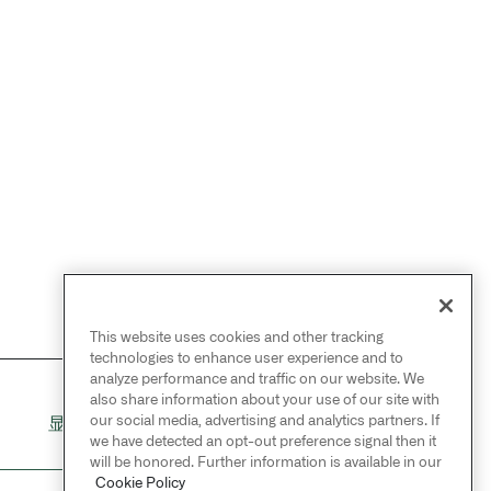
This website uses cookies and other tracking
technologies to enhance user experience and to
analyze performance and traffic on our website. We
also share information about your use of our site with
NEXT
→
our social media, advertising and analytics partners. If
显示和隐藏内容
we have detected an opt-out preference signal then it
will be honored. Further information is available in our
Cookie Policy