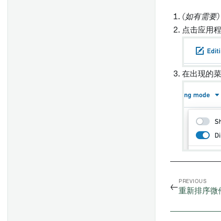
故障排除问题
(如有需要)
编辑列
点击应用
分组
合并
在出现的
筛选
空值和出错处理
数值运算
数字比较
字符串操作
字符串比较
时间操作
PREVIOUS
←
时间比较
重新排序微
布尔运算
布尔比较