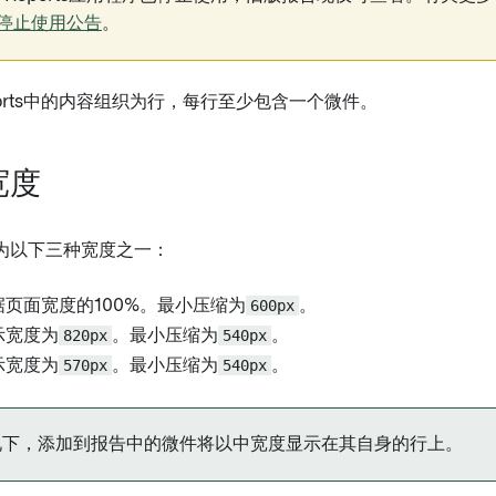
ts停止使用公告
。
Reports中的内容组织为行，每行至少包含一个微件。
宽度
为以下三种宽度之一：
页面宽度的100%。最小压缩为
600px
。
示宽度为
820px
。最小压缩为
540px
。
示宽度为
570px
。最小压缩为
540px
。
况下，添加到报告中的微件将以中宽度显示在其自身的行上。