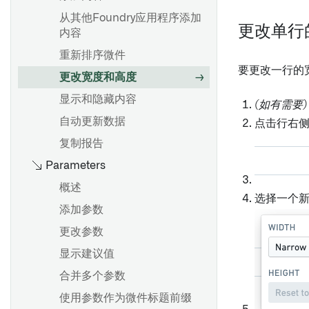
使用图形模式
输入和输出
锁定微件数据
从其他Foundry应用程序添加
概述
配置设置
控制台
更改单行
内容
版本历史
添加面板
保存和分享分析
全局代码
重新排序微件
文档大纲
筛选数据
复制节点
要更改一行的
更改宽度和高度
以PDF格式导出
合并数据集
概述
移动到生产环境
显示和隐藏内容
(如有需要)
自定义函数
验证结果
创建和配置图表
自动更新数据
点击行右
面板描述
参数化分析
概述
复制报告
Notepad模板
地图面板
批量变换数据与变换表
可视化数据
Parameters
创建模板
使用公式
展示可视化
概述
添加模板输入
选择一个
概述
卡片索引
访问非结构化文件
添加参数
将输入连接到微件
起始
变换表变换索引
Spark
更改参数
发布模板
公式语法
变换常见问题解答
显示建议值
以数据集保存
Vega 图
合并多个参数
显示链接到 Objects 的文档
更改输入数据集版本
概述
使用参数作为微件标题前缀
嵌入文档