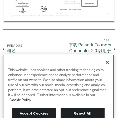
NEXT
下载 Palantir Foundry
PREVIOUS
←
→
概述
Connector 2.0 以用于
SAP 应用程序的附加组件
This website uses cookies and other tracking technologies to
© 2026 Palantir Technologies Inc. All rights
enhance user experience and to analyze performance and
reserved.
traffic on our website. We also share information about your
use of our site with our social media, advertising and analytics
Cookies Statement ↗
partners. If we have detected an opt-out preference signal then
Privacy Statement ↗
it will be honored. Further information is available in our
Terms of Use ↗
Cookie Policy
Do Not Sell or Share My Personal Information
Accept Cookies
Reject All