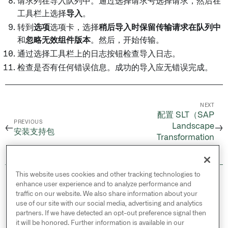
请求列在导入队列中。通过选择请求号选择请求，然后在
工具栏上选择
导入
。
转到
选项
选项卡，选择
稍后导入时保留传输请求在队列中
和
忽略无效组件版本
。然后，开始传输。
通过选择工具栏上的日志按钮检查导入日志。
检查是否有任何错误信息。成功的导入应无错误完成。
NEXT
配置 SLT（SAP
PREVIOUS
Landscape
←
→
安装支持包
Transformation
Replication Server）
This website uses cookies and other tracking technologies to
© 2026 Palantir Technologies Inc. All rights
enhance user experience and to analyze performance and
reserved.
traffic on our website. We also share information about your
use of our site with our social media, advertising and analytics
Cookies Statement ↗
partners. If we have detected an opt-out preference signal then
Privacy Statement ↗
it will be honored. Further information is available in our