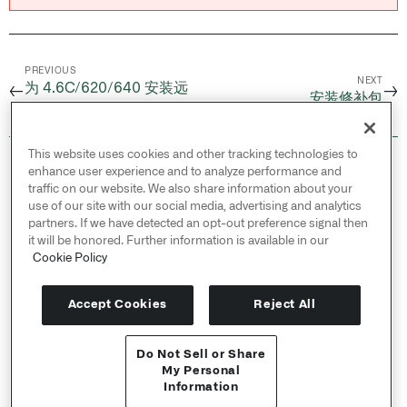
PREVIOUS
NEXT
为 4.6C/620/640 安装远
←
→
安装修补包
程代理
This website uses cookies and other tracking technologies to
© 2026 Palantir Technologies Inc. All rights
enhance user experience and to analyze performance and
reserved.
traffic on our website. We also share information about your
use of our site with our social media, advertising and analytics
Cookies Statement ↗
partners. If we have detected an opt-out preference signal then
Privacy Statement ↗
it will be honored. Further information is available in our
Terms of Use ↗
Cookie Policy
Do Not Sell or Share My Personal Information
Accept Cookies
Reject All
Do Not Sell or Share
API 参考 ↗
My Personal
Information