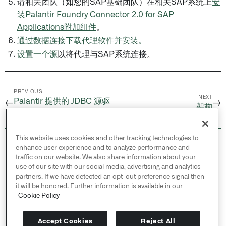
请相关团队（如您的SAP基础团队）在相关SAP系统上
安
装Palantir Foundry Connector 2.0 for SAP
Applications附加组件
。
通过数据连接下载代理软件并安装。
设置一个源
以将代理与SAP系统连接。
PREVIOUS
NEXT
Palantir 提供的 JDBC 源驱
←
→
架构
动程序
This website uses cookies and other tracking technologies to
© 2026 Palantir Technologies Inc. All rights
enhance user experience and to analyze performance and
reserved.
traffic on our website. We also share information about your
use of our site with our social media, advertising and analytics
Cookies Statement ↗
partners. If we have detected an opt-out preference signal then
Privacy Statement ↗
it will be honored. Further information is available in our
Terms of Use ↗
Cookie Policy
Do Not Sell or Share My Personal Information
Accept Cookies
Reject All