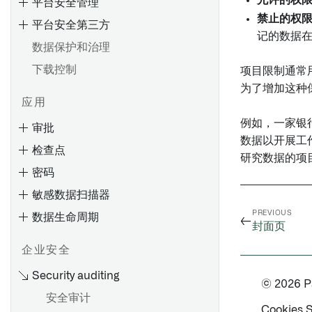
平台安全管理
禁止的权
平台安全第三方
记的数据
数据保护和治理
下载控制
项目限制通常
为了增加这种
应用
例如，一家银
审批
数据以开展工
检查点
研究数据的项
密码
敏感数据扫描器
PREVIOUS
数据生命周期
←
封面页
企业安全
Security auditing
© 2026 Pal
将Cipher操作应用于数据集的
安全审计
列
Cookies 