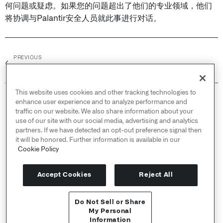
何问题或疑虑。如果您的问题超出了他们的专业领域，他们
将协调与Palantir安全人员就此事进行对话。
PREVIOUS
←
漏洞监控
This website uses cookies and other tracking technologies to
© 2026 Palantir Technologies Inc. All rights
enhance user experience and to analyze performance and
reserved.
traffic on our website. We also share information about your
use of our site with our social media, advertising and analytics
Cookies Statement ↗
partners. If we have detected an opt-out preference signal then
Privacy Statement ↗
it will be honored. Further information is available in our
Terms of Use ↗
Cookie Policy
Do Not Sell or Share My Personal Information
Accept Cookies
Reject All
Do Not Sell or Share
API 参考 ↗
My Personal
Information