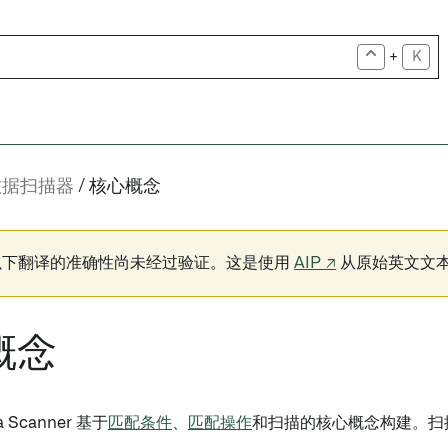
+
K
数据扫描器
核心概念
以下翻译的准确性尚未经过验证。这是使用
AIP ↗
从原始英文文
概念
ta Scanner 基于
匹配条件
、
匹配操作
和扫描的核心概念构建。扫