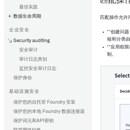
匹配操
在 Foundry 应用中解密单个值
最佳实践
在函数和操作中使用
数据生命周期
匹配操作允许
CipherText属性
Cipher 应用案例示例
企业安全
**创建问
将 Cipher 资源添加到
核和分类由 S
Security auditing
Marketplace 产品 [测试版]
**应用权
安全审计
使用 Cipher 进行视觉混淆
制。
审计日志类别
删除策略的影响
监控安全审计日志
为数据集创建删除策略
保护身份
删除删除策略
查看策略活动历史
基础设施安全
创建策略覆盖
保护您的自托管 Foundry 安装
常见问题解答
保护您的本地 Foundry 数据连接器
保护词元和API密钥