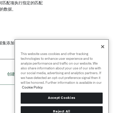
何匹配项执行指定的匹配
策的数据。
据集添加新数据时进行。
This website uses cookies and other tracking
technologies to enhance user experience and to
analyze performance and traffic on our website. We
also share information about your use of our site with
NEXT
→
our social media, advertising and analytics partners. If
创建敏感数据扫描
we have detected an opt-out preference signal then it
will be honored. Further information is available in our
Cookie Policy
Accept Cookies
Reject All