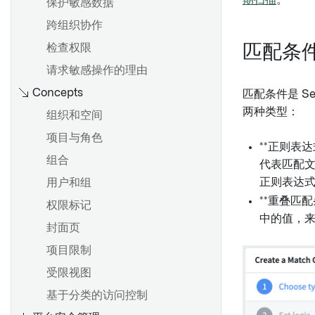
期扫描
。
保护敏感数据
跨组织协作
检查权限
匹配条
请求敏感操作的理由
Concepts
匹配条件是 Se
两种类型：
组织和空间
项目与角色
**正则表
组合
代表匹配文
正则表达
用户和组
**重叠匹
权限标记
中的值，
封面页
项目限制
受限视图
基于分类的访问控制