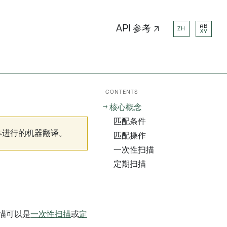
AB
API 参考 ↗
ZH
XY
CONTENTS
核心概念
匹配条件
本进行的机器翻译。
匹配操作
一次性扫描
定期扫描
描可以是
一次性扫描
或
定