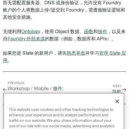
而无需配置服务器、DNS 或身份验证，允许没有 Foundry
账户的个人将数据上传/提交到 Foundry，需遵循验证逻辑和
其他安全措施。
无缝利用
Ontology
，使用 Object 数据、
函数
和
操作
，以及来
自
Foundry 外部来源
的数据（例如，数据库和 APIs）。
如果您是 Slate 的新用户，请先
熟悉界面
并学习
管理 Slate 应
用
。
PREVIOUS
NEXT
Workshop / Mobile /
微件:
←
→
导航
当前位置管理器
This website uses cookies and other tracking technologies to
© 2026 Palantir Technologies Inc. All rights
enhance user experience and to analyze performance and
reserved.
traffic on our website. We also share information about your
use of our site with our social media, advertising and analytics