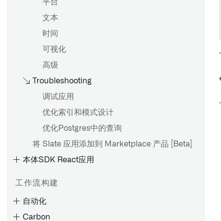
饼图
平台
Stepper
文本
Markdown
时间
指标卡片
可视化
透视表
高级
Troubleshooting
时间线
资源列表
调试应用
媒体预览
优化索引和模式设计
PDF查看器
优化Postgres中的查询
将 Slate 应用添加到 Marketplace 产品 [Beta]
图像标注
本体SDK React应用
自由形式分析
编辑历史
工作流构建
关联Compass资源
自动化
操作日志时间轴
Carbon