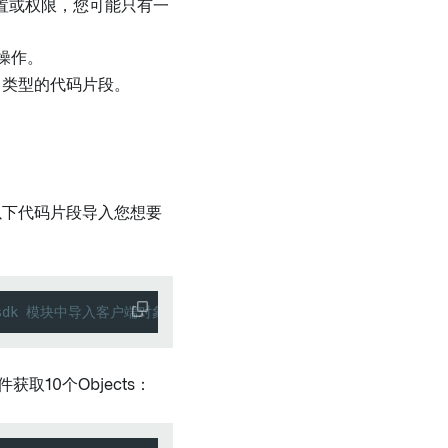
设置或权限，您可能只有一
和操作。
t 类型的代码片段。
以下代码片段导入您想要
/osdk 模块中导入客户端对象
获取10个Objects：