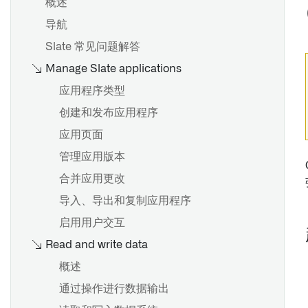
概述
导航
Slate 常见问题解答
Manage Slate applications
设计
微件
应用程序类型
变量
创建和发布应用程序
事件
应用页面
Workshop中的权限
管理应用版本
合并应用更改
概述
导入、导出和复制应用程序
在 Workshop 中使用操作
启用用户交互
Read and write data
概览
概述
在 Workshop 中使用函数
通过操作进行数据输出