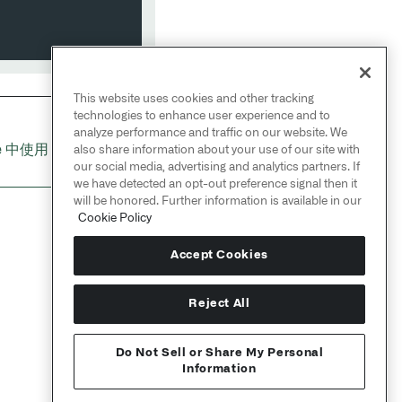
This website uses cookies and other tracking
technologies to enhance user experience and to
analyze performance and traffic on our website. We
NEXT
→
te 中使用 Foundry 函数
also share information about your use of our site with
our social media, advertising and analytics partners. If
we have detected an opt-out preference signal then it
will be honored. Further information is available in our
Cookie Policy
Accept Cookies
Reject All
Do Not Sell or Share My Personal
Information
Send feedback