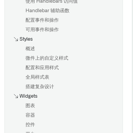
使用 Handlebars 访问值
核心显示微件
Handlebar 辅助函数
对象表
配置事件和操作
对象列表
可用事件和操作
Styles
对象视图
属性列表
概述
链接
微件上的自定义样式
对象集标题
配置和应用样式
全局样式表
可视化微件
搭建复杂设计
Widgets
Chart XY
Vega 图表
图表
地图
容器
甘特图
控件