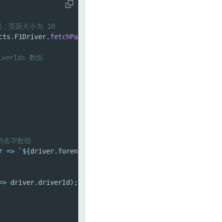
据，页面大小为 10
cts
.
F1Driver
.
fetchPage
(
{
 pageSize
:
10
}
)
;
verIds 数组
的名字数组
r 
=>
`
${
driver
.
forename
}
${
driver
.
surname
}
`
)
;
=>
 driver
.
driverId
)
;