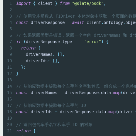
1
import
{
 client 
}
from
"@slate/osdk"
;
2
3
// 使用异步函数从 F1Driver 本体对象中获取一个页面的数
4
const
 driverResponse 
=
await
 client
.
ontology
.
obje
5
6
// 如果返回类型是错误，返回一个空的 driverNames 和 dri
7
if
(
driverResponse
.
type 
===
"error"
)
{
8
return
{
9
    driverNames
:
[
]
,
10
    driverIds
:
[
]
,
11
}
;
12
}
13
14
// 从响应数据中提取每个车手的名字和姓氏，组合成一个完整
15
const
 driverNames 
=
 driverResponse
.
data
.
map
(
drive
16
17
// 从响应数据中提取每个车手的 ID
18
const
 driverIds 
=
 driverResponse
.
data
.
map
(
driver 
19
20
// 返回包含车手名字和车手 ID 的对象
21
return
{