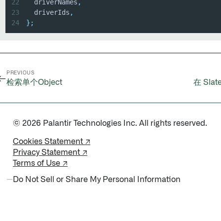
22
  driverNames
,
23
  driverIds
,
24
}
;
PREVIOUS
←
检索单个Object
在 Sla
© 2026 Palantir Technologies Inc. All rights reserved.
Cookies Statement ↗
Privacy Statement ↗
Terms of Use ↗
Do Not Sell or Share My Personal Information