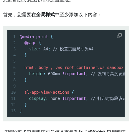
式以帮助您的应用程序适当呈现。
首先，您需要在
全局样式
中至少添加以下内容：
1
@media
 print
{
2
@page
{
3
size
:
 A4
;
4
}
5
6
html, body , .ws-root-container.ws-sandbox
{
7
height
:
 600mm 
!important
;
8
}
9
10
sl-app-view-actions
{
11
display
:
 none 
!important
;
12
}
13
}