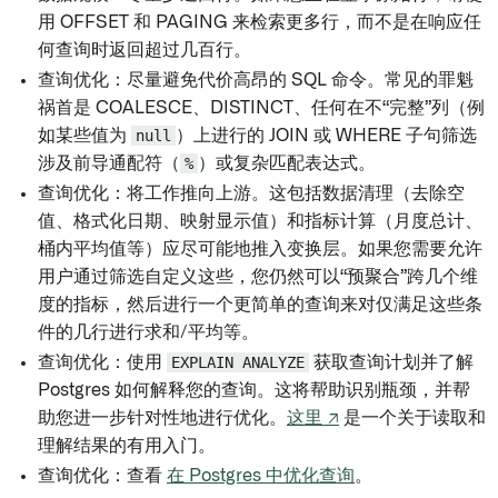
用 OFFSET 和 PAGING 来检索更多行，而不是在响应任
何查询时返回超过几百行。
查询优化：尽量避免代价高昂的 SQL 命令。常见的罪魁
祸首是 COALESCE、DISTINCT、任何在不“完整”列（例
如某些值为
null
）上进行的 JOIN 或 WHERE 子句筛选
涉及前导通配符（
%
）或复杂匹配表达式。
查询优化：将工作推向上游。这包括数据清理（去除空
值、格式化日期、映射显示值）和指标计算（月度总计、
桶内平均值等）应尽可能地推入变换层。如果您需要允许
用户通过筛选自定义这些，您仍然可以“预聚合”跨几个维
度的指标，然后进行一个更简单的查询来对仅满足这些条
件的几行进行求和/平均等。
查询优化：使用
EXPLAIN ANALYZE
获取查询计划并了解
Postgres 如何解释您的查询。这将帮助识别瓶颈，并帮
助您进一步针对性地进行优化。
这里 ↗
是一个关于读取和
理解结果的有用入门。
查询优化：查看
在 Postgres 中优化查询
。