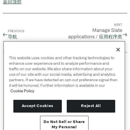
返回顶部
NEXT
Manage Slate
PREVIOUS
←
→
导航
applications /
应用程序类
型
This website uses cookies and other tracking technologies to
© 2026 Palantir Technologies Inc. All rights
enhance user experience and to analyze performance and
reserved.
traffic on our website. We also share information about your
use of our site with our social media, advertising and analytics
Cookies Statement ↗
partners. If we have detected an opt-out preference signal then
Privacy Statement ↗
it will be honored. Further information is available in our
Terms of Use ↗
Cookie Policy
Do Not Sell or Share My Personal Information
Accept Cookies
Reject All
Do Not Sell or Share
API 参考 ↗
My Personal