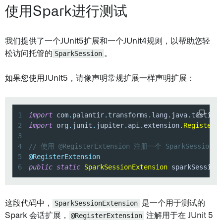
使用Spark进行测试
我们提供了一个JUnit5扩展和一个JUnit4规则，以帮助您轻
松访问托管的
SparkSession
。
如果您使用JUnit5，请像声明常规扩展一样声明扩展：
1
import
com
.
palantir
.
transforms
.
lang
.
java
.
testing
2
import
org
.
junit
.
jupiter
.
api
.
extension
.
RegisterE
3
4
// 使用 @RegisterExtension 注册一个 SparkSessionE
5
@RegisterExtension
6
public
static
SparkSessionExtension
 sparkSession
这段代码中，
SparkSessionExtension
是一个用于测试的
Spark 会话扩展，
@RegisterExtension
注解用于在 JUnit 5