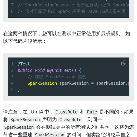
7
// SparkSessionResource 用于在测试中提供 SparkSes
8
// 这对于需要测试 Spark 应用的 Java 代码非常有用
在这两种情况下，您可以在测试中正常使用扩展或规则，如
以下代码片段所示：
1
@Test
2
public
void
myUnitTest
(
)
{
3
// 获取 SparkSession 实例
4
SparkSession
 sparkSession 
=
 sparkSession
.
get
5
}
请注意，在 JUnit4 中，
ClassRule
和
Rule
是不同的：如果
将
SparkSession
声明为
ClassRule
，则同一
SparkSession
会在测试类中的所有测试之间共享。这将为您
节省一些重建
SparkSession
的时间，但类路径将继承自之