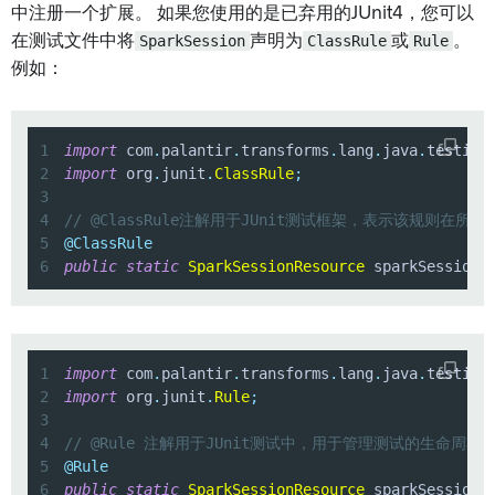
中注册一个扩展。 如果您使用的是已弃用的JUnit4，您可以
在测试文件中将
SparkSession
声明为
ClassRule
或
Rule
。
例如：
1
import
com
.
palantir
.
transforms
.
lang
.
java
.
testing
2
import
org
.
junit
.
ClassRule
;
3
4
// @ClassRule注解用于JUnit测试框架，表示该规则在
5
@ClassRule
6
public
static
SparkSessionResource
 sparkSession 
1
import
com
.
palantir
.
transforms
.
lang
.
java
.
testing
2
import
org
.
junit
.
Rule
;
3
4
// @Rule 注解用于JUnit测试中，用于管理测试的生命周期
5
@Rule
6
public
static
SparkSessionResource
 sparkSession 