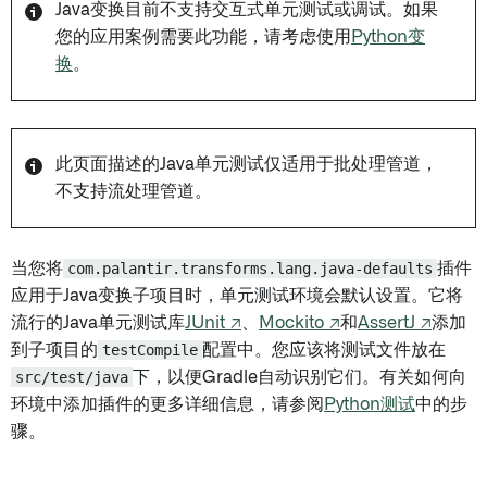
Java变换目前不支持交互式单元测试或调试。如果
您的应用案例需要此功能，请考虑使用
Python变
换
。
此页面描述的Java单元测试仅适用于批处理管道，
不支持流处理管道。
当您将
com.palantir.transforms.lang.java-defaults
插件
应用于Java变换子项目时，单元测试环境会默认设置。它将
流行的Java单元测试库
JUnit ↗
、
Mockito ↗
和
AssertJ ↗
添加
到子项目的
testCompile
配置中。您应该将测试文件放在
src/test/java
下，以便Gradle自动识别它们。有关如何向
环境中添加插件的更多详细信息，请参阅
Python测试
中的步
骤。