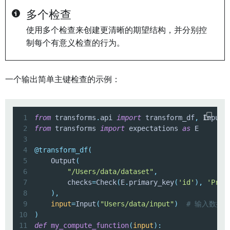
多个检查
使用多个检查来创建更清晰的期望结构，并分别控
制每个有意义检查的行为。
一个输出简单主键检查的示例：
1
from
 transforms
.
api 
import
 transform_df
,
 Input
,
2
from
 transforms 
import
 expectations 
as
3
4
@transform_df
(
5
    Output
(
6
"/Users/data/dataset"
,
7
        checks
=
Check
(
E
.
primary_key
(
'id'
)
,
'Prim
8
)
,
9
input
=
Input
(
"Users/data/input"
)
# 输入数据
10
)
11
def
my_compute_function
(
input
)
: