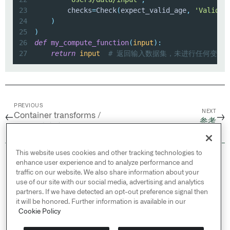
23
        checks
=
Check
(
expect_valid_age
,
'Valid a
24
)
25
)
26
def
my_compute_function
(
input
)
:
27
return
input
# 返回输入数据集，未进行任何变换
PREVIOUS
NEXT
Container transforms /
←
→
参考
Spark 边车变换
This website uses cookies and other tracking technologies to
© 2026 Palantir Technologies Inc. All rights
enhance user experience and to analyze performance and
reserved.
traffic on our website. We also share information about your
use of our site with our social media, advertising and analytics
Cookies Statement ↗
partners. If we have detected an opt-out preference signal then
Privacy Statement ↗
it will be honored. Further information is available in our
Terms of Use ↗
Cookie Policy
Do Not Sell or Share My Personal Information