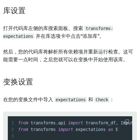
库设置
打开代码库左侧的库搜索面板。搜索
transforms-
expectations
并在库选项卡中点击“添加库”。
然后，您的代码库将解析所有依赖项并重新运行检查。这可
能需要一点时间，之后您就可以在变换中开始使用该库。
变换设置
在您的变换文件中导入
expectations
和
Check
：
1
from
 transforms
.
api 
import
 transform_df
,
 Input
,
 
2
from
 transforms 
import
 expectations 
as
3