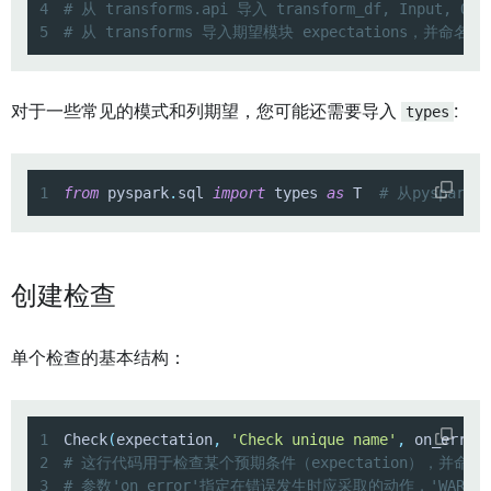
4
# 从 transforms.api 导入 transform_df, Input, Out
5
# 从 transforms 导入期望模块 expectations，并命名为 
对于一些常见的模式和列期望，您可能还需要导入
types
:
1
from
 pyspark
.
sql 
import
 types 
as
 T  
# 从pyspar
创建检查
单个检查的基本结构：
1
Check
(
expectation
,
'Check unique name'
,
 on_error
2
# 这行代码用于检查某个预期条件（expectation），并命名为'Ch
3
# 参数'on_error'指定在错误发生时应采取的动作，'WARN/