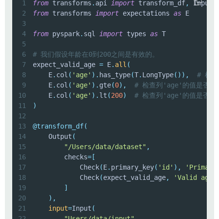
1
from
 transforms
.
api 
import
 transform_df
,
 Input
,
2
from
 transforms 
import
 expectations 
as
3
4
from
 pyspark
.
sql 
import
 types 
as
5
6
# 我们假设年龄在0到200之间是有效的。
7
expect_valid_age 
=
 E
.
all
(
8
    E
.
col
(
'age'
)
.
has_type
(
T
.
LongType
(
)
)
,
# 检查
9
    E
.
col
(
'age'
)
.
gte
(
0
)
,
# 检查列'age'的值是否大
10
    E
.
col
(
'age'
)
.
lt
(
200
)
# 检查列'age'的值是否小
11
)
12
13
@transform_df
(
14
    Output
(
15
"/Users/data/dataset"
,
16
        checks
=
[
17
            Check
(
E
.
primary_key
(
'id'
)
,
'Primary
18
            Check
(
expect_valid_age
,
'Valid age 
19
]
20
)
,
21
input
=
Input
(
22
"Users/data/input"
,