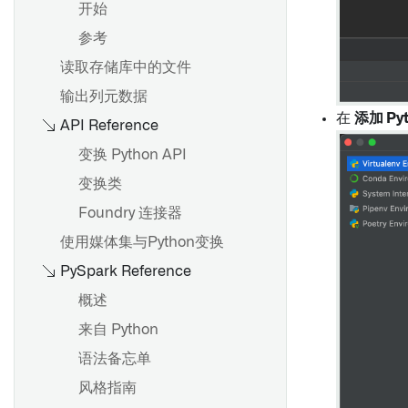
概述
开始
创建计划
参考
调度器中的 AIP 功能
读取存储库中的文件
输出列元数据
数据期望
在
添加 Py
API Reference
配置数据健康检查
变换 Python API
在 Pipeline Builder 中进行单
变换类
元测试
Foundry 连接器
使用媒体集与Python变换
PySpark Reference
概述
来自 Python
语法备忘单
风格指南