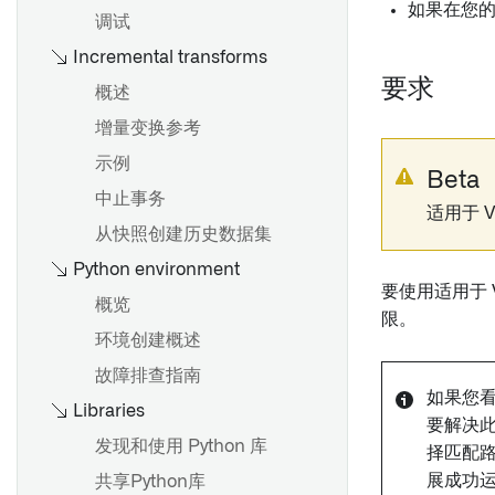
概述
如果在您的注
创建 Artifact 存储库
调试
配置自定义授权和角色管理
概述
添加数据集输出
删除 Artifact 仓库
Incremental transforms
BEx 查询
检查资源权限
创建计划
添加Ontology输出
发布制品
要求
概述
提取器
查看权限标记更改的影响
查看和修改计划
添加时空序列输出
召回制品
增量变换参考
函数
查找和管理计划
预览管道
管理权限
示例
事务代码和报告提取
常见调度配置
Beta
交付管道
中止事务
从SAP导入HANA视图
触发器类型参考
适用于 V
从输出中移除权限标记
创建自定义检查
从快照创建历史数据集
用户归属的 SAP 数据输出与
故障排除参考
重大更改
OAuth 2.0
准备数据集以供下载
Python environment
向市场产品添加计划 [测试版]
要使用适用于 Vi
概览
限。
管道管理
概述
环境创建概述
概述
添加输入采样策略
分支设置
故障排查指南
创建连接流
参数
如果您看
仓库设置
Libraries
Compass 文件列出器
要解决
搭建设置
代码库升级
发现和使用 Python 库
择匹配路径
创建自定义函数
Spark 配置文件
展成功
共享Python库
推荐的项目和团队结构