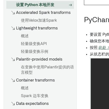
显示和隐藏节点
工件设置
设置 Python 本地开发
开发最佳实践
Pipeline Builder 中的文件夹
Ontology 导入
Accelerated Spark transforms
分支和发布流程
颜色组
高级存储库设置
PyCha
使用Velox加速Spark
调度最佳实践
检查点
使用代码库计算用量
Lightweight transforms
搭建生产流水线
任务组
要设置 Py
概述
导出管道代码
确保您本
轻量级变换API
概览
按照
此处 
轻量级变换示例
为CSV或JSON文件推断架构
从状态栏
概览
Palantir-provided models
创建分支
在变换中使用Palantir提供的语
概述
提出更改
言模型
关于移除权限标记的指南
批准更改
Container transforms
移除继承的权限标记和组织
分支保护
概述
回退分支
Spark 边车变换
Data expectations