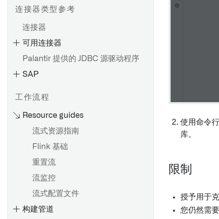
连接器类型参考
连接器
可用连接器
设置直接连接
Palantir 提供的 JDBC 源驱动程序
设置代理
SAP
代理配置参考
代理工作器
HyperAuto V1 概述
工作流程
代理代理运行时配置参考
开始使用 HyperAuto V1
Resource guides
故障排除参考
使用命令
数据源探索
流式资源指南
库。
OpenID Connect (OIDC) 身
SDDI 控制台
Flink 基础
份验证
配置参考
重置流
限制
从 HyperAuto V1 迁移到 V2
SAP 附加组件的安装
流监控
设置数据源
HyperAuto V1 常见问题
安装 Palantir Foundry
流式配置文件
源探索
授予用于
Connector 2.0 以用于 SAP 应
构建管道
您仍然需要
用程序