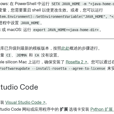
ows: 在 PowerShell 中运行
SETX JAVA_HOME -m "<java-home-
变量，您需要重启 shell 以使更改生效。或者，您可以运行
tem.Environment]::SetEnvironmentVariable("JAVA_HOME", "<
进程中设置
JAVA_HOME
。
ux 或 macOS: 运行
export JAVA_HOME=<java-home-dir>
。
仓库已升级到最新的模板版本，按照
此处
概述的步骤进行。
变量
CI
、
JEMMA
和
CA
没有设置。
le silicon Mac 上运行，确保安装了
Rosetta 2 ↗
。您可以通过
/softwareupdate --install-rosetta --agree-to-license
来安装
Studio Code
安装
Visual Studio Code ↗
。
l Studio Code 网站或应用程序中的
扩展
选项卡安装
Python 扩展