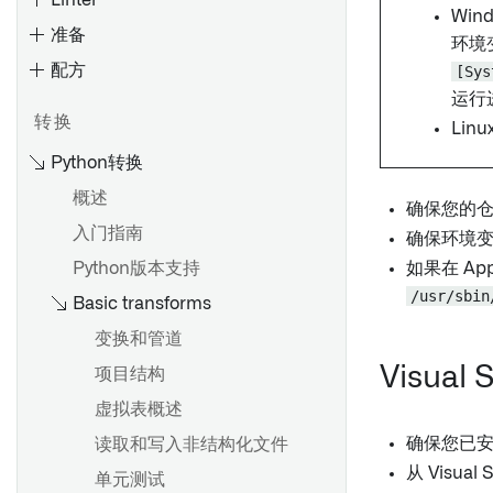
Linter
批量输入数据集的计算模式
预览变换
设置和配置清理任务
应用Spark配置文件
Wind
使用Pipeline Builder创建流式
准备
调试变换
管道
环境
授权角色
Spark配置文件参考
配方
概览
使用项目引用
探索数据沿袭
检查类型
[Sys
备份和恢复 Palantir Foundry
运行
Connector 2.0 以用于 SAP 应
变换数据
分析更改的影响
探索工件和Ontology实体
检查计划
概述
概述
转换
Lin
用程序
合并数据
保存和分享图表
监测检查
创建增量同步
设置投影
Python转换
合并数据
节点着色
通知和问题
保持高性能
高级细节
概述
创建一个新的来源
确保您的
创建地理空间变换
图元素参考
检查参考
入门指南
源探索
确保环境
在Pipeline Builder中创建唯一
流式管道：概述
Foundry 使用优化
Python版本支持
如果在 App
Foundry SAP 同步
ID
概述
比较：流处理 vs 批处理
/usr/sbin
Basic transforms
创建新的流式同步
在流式Pipeline Builder管道中
预览和逻辑
创建和监视检查组
性能考虑
合并数据
变换和管道
增量更新
查看搭建时间线
查看和理解检查组
使用 Foundry Streaming 进行
在 Pipeline Builder 中使用
Visual 
项目结构
SAP 对象类型
了解过时的数据集
计算
LLM 节点
虚拟表概述
动态筛选
查找具有指定列的数据集
流式密钥
频繁模式挖掘
Artifact 存储库
确保您已
读取和写入非结构化文件
搭建数据集
流式有状态变换
导航
从 Visua
单元测试
从SAP提取长文本
管理计划