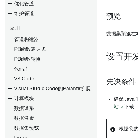
优化管道
设置批量同步
安装远程代理
维护管道
设置流式同步
为 4.6C/620/640 安装远程代
预览
理
基于文件的同步
应用
安装支持包
调试失败任务
数据集预览在
媒体集同步
管道构建器
安装修补包
调试失败的管道
优化 JDBC 同步
PB函数表达式
配置 SLT（SAP Landscape
调试失败的流
故障排除参考
设置开
Transformation Replication
PB函数转换
使用 Pipeline Builder 创建数
排查内存不足（OOM）出错
Server）
据集批处理管道
代码库
排查计划
创建RFC连接
使用Pipeline Builder创建媒体
VS Code
先决条件
集批处理管道
概览
卸载 Palantir Foundry
Visual Studio Code的Palantir扩展
Connector 2.0 for SAP
Spark 概念
使用代码仓库创建数据集批处
导出任务（旧版）
Applications 或远程代理
计算模块
确保 Jav
理管道
理解 Spark 细节
站 ↗
下载
Palantir Foundry Connector
数据谱系
概述
在控制面板中配置代码库设置
使用代码库创建媒体集批处理
Spark UI [测试版]
概述
2.0 以 SAP 应用的管理控制台
管道
数据健康
添加数据集
理解计算使用情况
设置 Webhook
Palantir Foundry Connector
使用Pipeline Builder创建增量
数据集预览
自动生成输入数据
根据您
2.0 以 SAP 应用程序的参数
原生加速
配置参考
管道