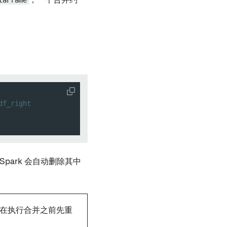
taFrame
，一个合并约
f_right
Spark 会自动删除其中
议在执行合并之前先重