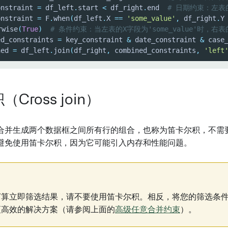
onstraint 
=
 df_left
.
start 
<
 df_right
.
end  
# 日期约束：左表的
onstraint 
=
 F
.
when
(
df_left
.
X 
==
'some_value'
,
 df_right
.
Y
rwise
(
True
)
# 条件约束：当左表的X字段为'some_value'时，右表的Y
ed_constraints 
=
 key_constraint 
&
 date_constraint 
&
 case
ned 
=
 df_left
.
join
(
df_right
,
 combined_constraints
,
'left
Cross join）
合并生成两个数据框之间所有行的组合，也称为笛卡尔积，不需
避免使用笛卡尔积，因为它可能引入内存和性能问题。
打算立即筛选结果，请不要使用笛卡尔积。相反，将您的筛选条
更高效的解决方案（请参阅上面的
高级任意合并约束
）。