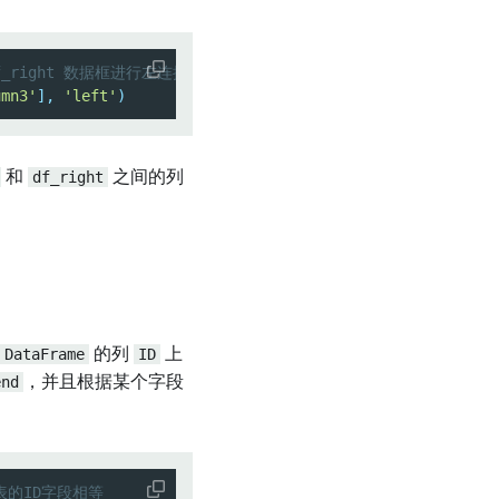
和 df_right 数据框进行左连接
umn3'
]
,
'left'
)
和
df_right
之间的列
DataFrame
的列
ID
上
end
，并且根据某个字段
表的ID字段相等