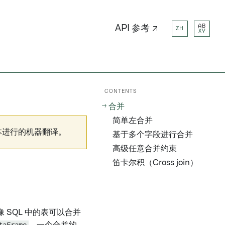
AB
API 参考 ↗
ZH
XY
CONTENTS
合并
简单左合并
本进行的机器翻译。
基于多个字段进行合并
高级任意合并约束
笛卡尔积（Cross join）
像 SQL 中的表可以合并