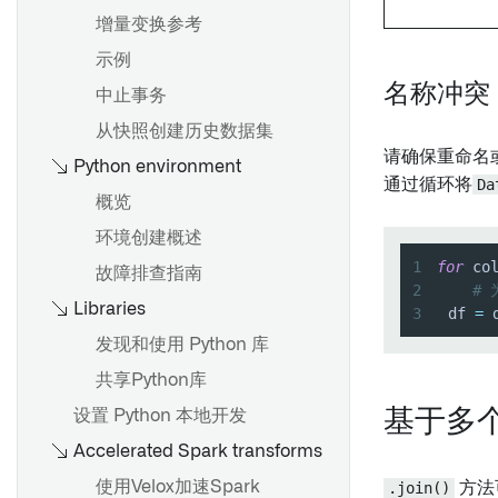
添加时空序列输出
召回制品
增量变换参考
函数
查找和管理计划
预览管道
管理权限
示例
事务代码和报告提取
常见调度配置
交付管道
名称冲突
中止事务
从SAP导入HANA视图
触发器类型参考
从输出中移除权限标记
创建自定义检查
从快照创建历史数据集
用户归属的 SAP 数据输出与
故障排除参考
重大更改
请确保重命名
OAuth 2.0
准备数据集以供下载
Python environment
向市场产品添加计划 [测试版]
通过循环将
Da
概览
管道管理
概述
环境创建概述
概述
添加输入采样策略
分支设置
1
for
 co
故障排查指南
创建连接流
参数
2
# 
仓库设置
Libraries
3
	df 
=
 
Compass 文件列出器
搭建设置
代码库升级
发现和使用 Python 库
创建自定义函数
Spark 配置文件
共享Python库
推荐的项目和团队结构
显示和隐藏节点
工件设置
设置 Python 本地开发
基于多
开发最佳实践
Pipeline Builder 中的文件夹
Ontology 导入
Accelerated Spark transforms
分支和发布流程
颜色组
高级存储库设置
使用Velox加速Spark
.join()
方法
调度最佳实践