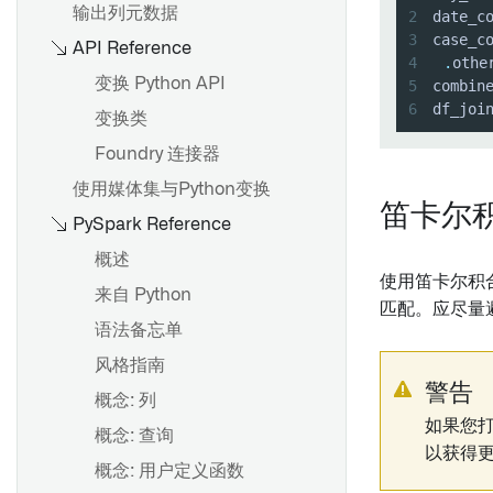
输出列元数据
2
date_c
3
case_c
数据期望
API Reference
4
.
othe
配置数据健康检查
变换 Python API
5
combin
6
df_joi
在 Pipeline Builder 中进行单
变换类
元测试
Foundry 连接器
使用媒体集与Python变换
笛卡尔积（
PySpark Reference
概述
使用笛卡尔积
来自 Python
匹配。应尽量
语法备忘单
风格指南
警告
概念: 列
如果您
概念: 查询
以获得
概念: 用户定义函数