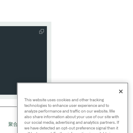
This website uses cookies and other tracking
technologies to enhance user experience and to
analyze performance and traffic on our website. We
also share information about your use of our site with
NEXT
→
our social media, advertising and analytics partners. If
聚合和数据透视表
we have detected an opt-out preference signal then it