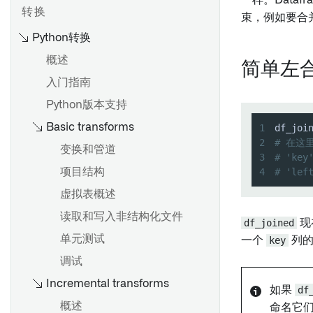
一样。Datafr
Connector 2.0 以用于 SAP 应
变换数据
分析更改的影响
探索工件和Ontology实体
检查计划
概述
概述
转换
用程序
束，例如要合
合并数据
保存和分享图表
监测检查
创建增量同步
设置投影
Python转换
合并数据
节点着色
通知和问题
保持高性能
高级细节
概述
创建一个新的来源
简单左
创建地理空间变换
图元素参考
检查参考
入门指南
源探索
在Pipeline Builder中创建唯一
流式管道：概述
Foundry 使用优化
Python版本支持
Foundry SAP 同步
ID
概述
比较：流处理 vs 批处理
Basic transforms
1
df_joi
创建新的流式同步
在流式Pipeline Builder管道中
预览和逻辑
创建和监视检查组
性能考虑
2
# 在这里
合并数据
变换和管道
增量更新
查看搭建时间线
3
# 'k
查看和理解检查组
使用 Foundry Streaming 进行
在 Pipeline Builder 中使用
4
# 'le
项目结构
SAP 对象类型
了解过时的数据集
计算
LLM 节点
虚拟表概述
动态筛选
查找具有指定列的数据集
流式密钥
频繁模式挖掘
Artifact 存储库
读取和写入非结构化文件
搭建数据集
流式有状态变换
df_joined
现
导航
单元测试
从SAP提取长文本
管理计划
一个
key
列的
概述
创建 Artifact 存储库
调试
配置自定义授权和角色管理
概述
添加数据集输出
删除 Artifact 仓库
Incremental transforms
BEx 查询
检查资源权限
创建计划
如果
df
添加Ontology输出
发布制品
概述
提取器
查看权限标记更改的影响
命名它
查看和修改计划