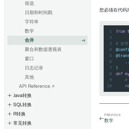
筛选
您必须在代码
日期和时间戳
字符串
数学
1
from
 
2
合并
3
# 使用
4
@conf
聚合和数据透视表
5
@tran
窗口
6
.
7
)
日志记录
8
def
m
其他
9
#
10
r
API Reference ↗
Java转换
SQL转换
R转换
PREVIOUS
←
数学
常见转换