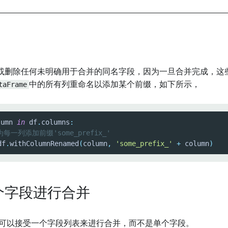
或删除任何未明确用于合并的同名字段，因为一旦合并完成，这
taFrame
中的所有列重命名以添加某个前缀，如下所示，
lumn 
in
 df
.
columns
:
为每一列添加前缀'some_prefix_'
df
.
withColumnRenamed
(
column
,
'some_prefix_'
+
 column
)
个字段进行合并
可以接受一个字段列表来进行合并，而不是单个字段。