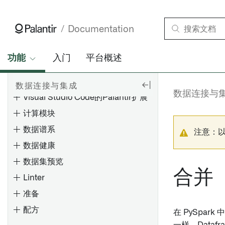
安装支持包
调试失败任务
媒体集同步
管道构建器
安装修补包
调试失败的管道
优化 JDBC 同步
Documentation
PB函数表达式
配置 SLT（SAP Landscape
调试失败的流
故障排除参考
Transformation Replication
PB函数转换
使用 Pipeline Builder 创建数
排查内存不足（OOM）出错
功能
入门
平台概述
Server）
据集批处理管道
代码库
排查计划
创建RFC连接
使用Pipeline Builder创建媒体
VS Code
数据连接与集成
集批处理管道
概览
卸载 Palantir Foundry
数据连接与
Visual Studio Code的Palantir扩展
Connector 2.0 for SAP
Spark 概念
使用代码仓库创建数据集批处
导出任务（旧版）
Applications 或远程代理
计算模块
理管道
理解 Spark 细节
Palantir Foundry Connector
数据谱系
概述
在控制面板中配置代码库设置
使用代码库创建媒体集批处理
注意：
Spark UI [测试版]
概述
2.0 以 SAP 应用的管理控制台
管道
数据健康
添加数据集
理解计算使用情况
设置 Webhook
Palantir Foundry Connector
使用Pipeline Builder创建增量
数据集预览
自动生成输入数据
2.0 以 SAP 应用程序的参数
原生加速
配置参考
管道
合并
Linter
批量输入数据集的计算模式
预览变换
设置和配置清理任务
应用Spark配置文件
使用Pipeline Builder创建流式
准备
调试变换
管道
授权角色
Spark配置文件参考
配方
概览
使用项目引用
探索数据沿袭
检查类型
在 PySpark 
备份和恢复 Palantir Foundry