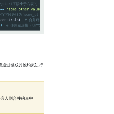
start字段小于右表的end字段
 
==
'some_other_value'
)
字段必须为'some_other_value'，否则为True
_constraint  
# 合并所有约束条件
'
)
# 使用左连接（left join）合并左表和右表
要通过键或其他约束进行
件嵌入到合并约束中，