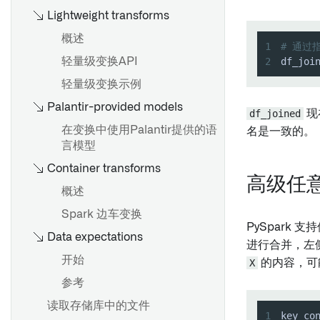
检查点
使用代码库计算用量
Lightweight transforms
搭建生产流水线
任务组
概述
1
# 通过指
导出管道代码
2
df_joi
轻量级变换API
概览
轻量级变换示例
为CSV或JSON文件推断架构
概览
Palantir-provided models
df_joined
现
创建分支
在变换中使用Palantir提供的语
名是一致的。
概述
提出更改
言模型
关于移除权限标记的指南
批准更改
Container transforms
高级任
移除继承的权限标记和组织
分支保护
概述
回退分支
Spark 边车变换
PySpark
Data expectations
进行合并，左
概述
开始
X
的内容，可
创建计划
参考
调度器中的 AIP 功能
读取存储库中的文件
1
key_co