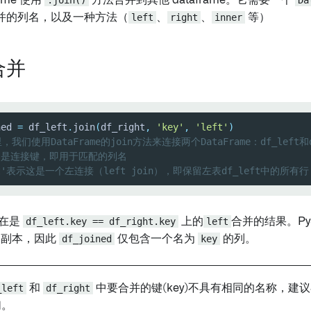
ame 使用
.join()
方法合并到其他 dataframe。它需要一个
Da
并的列名，以及一种方法（
left
、
right
、
inner
等）
合并
ned 
=
 df_left
.
join
(
df_right
,
'key'
,
'left'
)
，我们使用DataFrame的join方法来连接两个DataFrame：df_left和d
ey'是连接键，即用于匹配的列名
ft'表示这是一个左连接（left join），即保留左表df_left中的所有行
在是
df_left.key == df_right.key
上的
left
合并的结果。Py
副本，因此
df_joined
仅包含一个名为
key
的列。
_left
和
df_right
中要合并的键(key)不具有相同的名称，建
们。