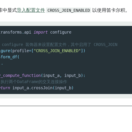
库中显式
导入配置文件
CROSS_JOIN_ENABLED
以使用笛卡尔积。
transforms
.
api 
import
 configure 装饰器来设置配置文件，其中启用了 CROSS_JOIN
igure
(
profile
=
[
"CROSS_JOIN_ENABLED"
]
)
sform_df
(
.
.
y_compute_function
(
input_a
,
 input_b
)
:
 执行两个DataFrame的交叉连接操作
eturn
 input_a
.
crossJoin
(
input_b
)