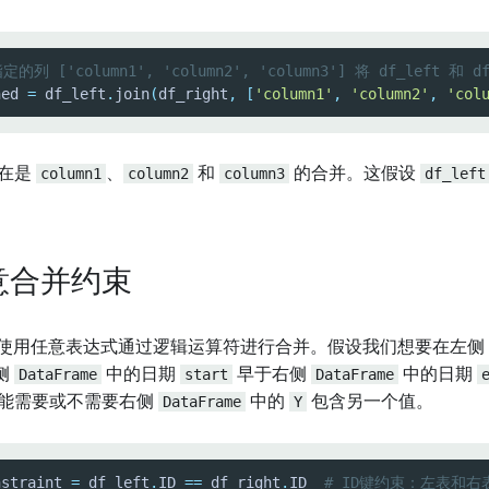
定的列 ['column1', 'column2', 'column3'] 将 df_left 
ned 
=
 df_left
.
join
(
df_right
,
[
'column1'
,
'column2'
,
'col
在是
column1
、
column2
和
column3
的合并。这假设
df_left
意合并约束
 支持使用任意表达式通过逻辑运算符进行合并。假设我们想要在左侧
侧
DataFrame
中的日期
start
早于右侧
DataFrame
中的日期
能需要或不需要右侧
DataFrame
中的
Y
包含另一个值。
nstraint 
=
 df_left
.
ID 
==
 df_right
.
ID  
# ID键约束：左表和右