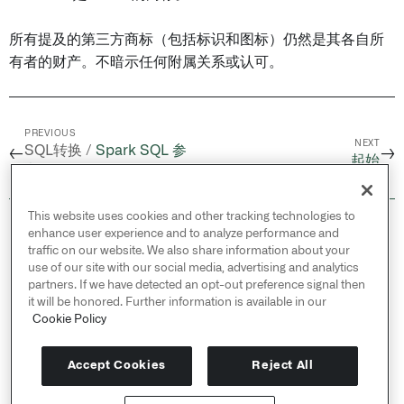
所有提及的第三方商标（包括标识和图标）仍然是其各自所
有者的财产。不暗示任何附属关系或认可。
PREVIOUS
NEXT
SQL转换 /
Spark SQL 参
←
→
起始
考
This website uses cookies and other tracking technologies to
© 2026 Palantir Technologies Inc. All rights
enhance user experience and to analyze performance and
reserved.
traffic on our website. We also share information about your
use of our site with our social media, advertising and analytics
Cookies Statement ↗
partners. If we have detected an opt-out preference signal then
Privacy Statement ↗
it will be honored. Further information is available in our
Terms of Use ↗
Cookie Policy
Do Not Sell or Share My Personal Information
Accept Cookies
Reject All