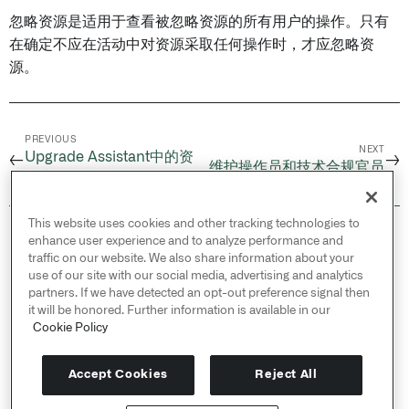
忽略资源是适用于查看被忽略资源的所有用户的操作。只有
在确定不应在活动中对资源采取任何操作时，才应忽略资
源。
PREVIOUS
NEXT
Upgrade Assistant中的资
←
→
维护操作员和技术合规官员
源类型
This website uses cookies and other tracking technologies to
© 2026 Palantir Technologies Inc. All rights
enhance user experience and to analyze performance and
reserved.
traffic on our website. We also share information about your
use of our site with our social media, advertising and analytics
Cookies Statement ↗
partners. If we have detected an opt-out preference signal then
Privacy Statement ↗
it will be honored. Further information is available in our
Cookie Policy
Terms of Use ↗
Do Not Sell or Share My Personal Information
Accept Cookies
Reject All