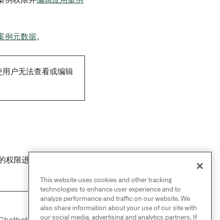
案例元数据
。
使用户无法查看或编辑
的权限进行管理。了解更
This website uses cookies and other tracking
technologies to enhance user experience and to
analyze performance and traffic on our website. We
also share information about your use of our site with
NEXT
→
our social media, advertising and analytics partners. If