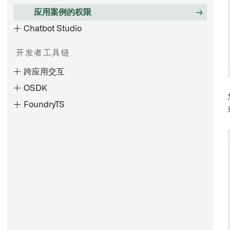
读取和写入数据系统
应用案例的权限
自动化管理员
限制离开工作区的导航
概述
创建或检索对象集
Chatbot Studio
静音、暂停和过期
Workshop: 嵌入式模块微件
检索单个Object
重试
概述
循环设计
在 Slate 中使用 Ontology SDK (OSDK)
开发者工具链
执行设置
配置模块发现
在 Slate 中使用 Foundry 函数
跨应用交互
配置模块间的导航
为公共应用程序上传数据
OSDK
活动
数据输出至 Phonograph
FoundryTS
通知设置
配置权限
概述
安全和权限
设置默认工作区
概述
创建拖放集成点
将Carbon设置为Foundry默认位置
查看应用程序依赖关系
在 Foundry 和 Gotham 之间拖放
foundryts.FoundryTS
理解依赖关系
实现 Foundry 和 Gotham 之间的拖放
foundryts.Interval
示例：发送新问题的每周报告
常规配置
定义和运行 Slate 函数
设计指南
foundryts.NodeCollection
示例：在指定时间后自动关闭未处理的票据
主页配置
在行和列模式之间转换
foundryts.functions.cumulative_aggregate
示例：通知合同所有者合同审查
菜单栏配置
在变量中存储值
Object
foundryts.functions.derivative
访问配置