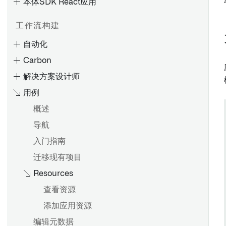
本体SDK React应用
工作流构建
自动化
设计
Carbon
微件
应用程序类型
解决方案设计师
变量
创建和发布应用程序
用例
事件
应用页面
概述
时间条件
Workshop中的权限
管理应用版本
导航
对象集条件
合并应用更改
入门指南
评估延迟
概述
概述
导入、导出和复制应用程序
迁移现有项目
创建工作区
在 Workshop 中使用操作
启用用户交互
Resources
操作效果
编辑工作区
通知效果
配置工作区更新
查看资源
概览
概述
手动执行
查看版本历史
添加应用资源
在 Workshop 中使用函数
通过操作进行数据输出
编辑元数据
配置工作区之间的导航