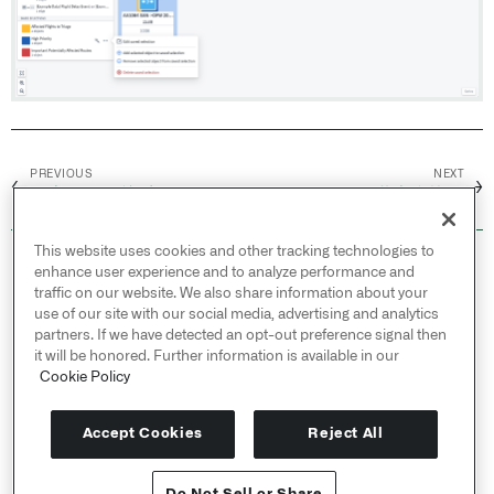
PREVIOUS
NEXT
←
→
探索Object关系
保存、共享和协作
This website uses cookies and other tracking technologies to
© 2026 Palantir Technologies Inc. All rights
enhance user experience and to analyze performance and
reserved.
traffic on our website. We also share information about your
use of our site with our social media, advertising and analytics
Cookies Statement ↗
partners. If we have detected an opt-out preference signal then
Privacy Statement ↗
it will be honored. Further information is available in our
Terms of Use ↗
Cookie Policy
Do Not Sell or Share My Personal Information
Accept Cookies
Reject All