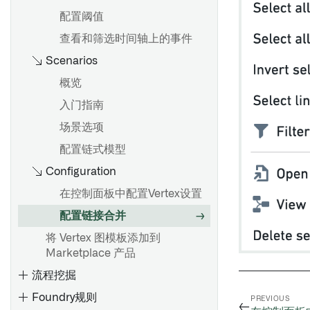
导入Object和链接类型
配置阈值
创建值类型
API: Object和链接
查看和筛选时间轴上的事件
使用值类型
API：对象集
Scenarios
值类型版本
API: 附件
概览
值类型权限
API：媒体
入门指南
值类型约束
场景选项
概述
配置链式模型
概述
使用Palantir提供的模型创建语
Configuration
创建结构属性类型
义搜索工作流
在控制面板中配置Vertex设置
编辑结构属性类型
使用自定义模型创建语义搜索
配置链接合并
自动映射结构属性
工作流
将 Vertex 图模板添加到
结构属性和共享属性类型
分块
Marketplace 产品
PDF处理
流程挖掘
类型类
Foundry规则
PREVIOUS
←
渲染提示
概述