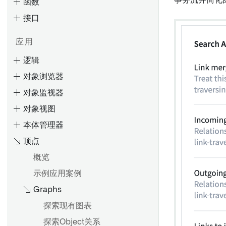
事务流并简化
函数
接口
概览
创建 Object 类型
应用
编辑Object类型
逻辑
Ontology 占用量
通过类型映射启用 Gotham 集
对象浏览器
成
计算使用：Ontology 索引
概述
输入和输出类型
对象监视器
元数据参考
使用Ontology查询计算使用情
设置参数默认值
装饰器
对象视图
况
筛选参数下拉菜单的结果
处理未定义值
本体管理器
概览
对象下拉菜单安全注意事项
调试函数
顶点
搜索Objects
编辑Object类型属性
覆盖
添加 npm 依赖项
概览
评估
搜索语法
监控
支持的值格式化
示例应用案例
入门
输入
概述
添加条件格式化
起始步骤
Graphs
创建评估套件
筛选结果
条件
配置标签页
元数据参考
概述
类型参考
评估指标仪表盘
使用图表进行探索
评估
配置 Workshop 标签页
探索现有图表
仅编辑属性
入门
对象上的函数
查看结果
活动
配置微件（旧版）
保存对Ontology的更改
探索Object关系
必填属性