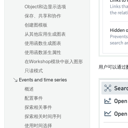
从Python函数进行API调用
通过旋转探索关联对象
通知
配置应用程序侧边栏
审查和恢复更改
Object和边显示选项
概述
Ontology 更改
比较对象集
操作
配置配置文件
保存、共享和协作
概述
通知
在Pipeline Builder中使用
保存探索
管理Object视图版本
创建图模板
创建共享属性
Python函数
设置通知
保存列表
从其他应用生成图表
编辑共享属性
在Workshop中使用Python函
Webhooks
数
应用操作
属性和链接
使用函数生成图表
在对象类型上使用共享属性
设置 Webhook
高级用法
可视化
使用函数派生属性
元数据参考
筛选
在Workshop模块中嵌入图形
用户可以通过
设计
只读模式
概述
Events and time series
应用程序和文件
创建链接类型
概述
编辑链接类型
概述
配置事件
元数据参考
入门
探索相关事件
Object标识符
探索相关时间序列
创建自定义聚合
使用时间选择
概述