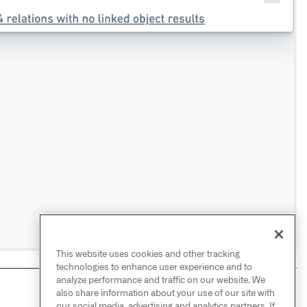
This website uses cookies and other tracking
technologies to enhance user experience and to
analyze performance and traffic on our website. We
also share information about your use of our site with
NEXT
→
our social media, advertising and analytics partners. If