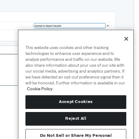
This website uses cookies and other tracking
technologies to enhance user experience and to
analyze performance and traffic on our website. We
also share information about your use of our site with
NEXT
→
our social media, advertising and analytics partners. If
微件：方案管理器
we have detected an opt-out preference signal then it
will be honored. Further information is available in our
Cookie Policy
Accept Cookies
Reject All
Do Not Sell or Share My Personal