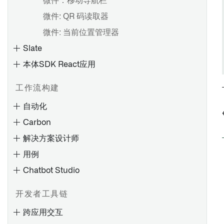
微件：移动导航栏
微件: QR 码读取器
微件: 当前位置管理器
Slate
本体SDK React应用
工作流构建
自动化
Carbon
应用程序类型
解决方案设计师
创建和发布应用程序
用例
应用页面
Chatbot Studio
时间条件
管理应用版本
对象集条件
合并应用更改
开发者工具链
评估延迟
概述
导入、导出和复制应用程序
跨应用交互
创建工作区