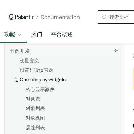
模块接口
路由
Documentation
状态保存
结构体变量
功能
入门
平台概述
翻译
用例开发
变量支持的设计
变量变换
设置只读仪表盘
Core display widgets
核心显示微件
对象表
对象列表
对象视图
属性列表