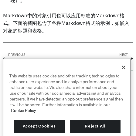
现）。
Markdown中的对象引用也可以应用标准的Markdown格
式。下面的截图包含了各种Markdown格式的示例，如嵌入
对象的标题和表格。
PREVIOUS
NEXT
←
→
Stepper
指标卡片
This website uses cookies and other tracking technologies to
© 2026 Palantir Technologies Inc. All rights
enhance user experience and to analyze performance and
reserved.
traffic on our website. We also share information about your
use of our site with our social media, advertising and analytics
Cookies Statement ↗
partners. If we have detected an opt-out preference signal then
Privacy Statement ↗
it will be honored. Further information is available in our
Terms of Use ↗
Cookie Policy
Do Not Sell or Share My Personal Information
Accept Cookies
Reject All