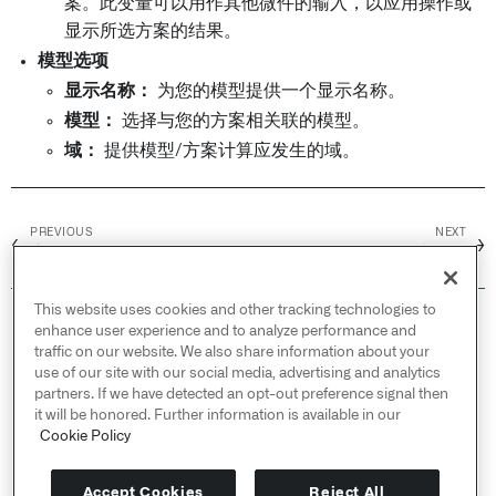
案。此变量可以用作其他微件的输入，以应用操作或
显示所选方案的结果。
模型选项
显示名称：
为您的模型提供一个显示名称。
模型：
选择与您的方案相关联的模型。
域：
提供模型/方案计算应发生的域。
PREVIOUS
NEXT
←
→
应用场景
微件: 场景选择器
This website uses cookies and other tracking technologies to
© 2026 Palantir Technologies Inc. All rights
enhance user experience and to analyze performance and
reserved.
traffic on our website. We also share information about your
use of our site with our social media, advertising and analytics
Cookies Statement ↗
partners. If we have detected an opt-out preference signal then
Privacy Statement ↗
it will be honored. Further information is available in our
Terms of Use ↗
Cookie Policy
Do Not Sell or Share My Personal Information
Accept Cookies
Reject All