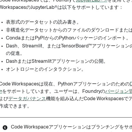
Code Workspacesでは、Foundryで
JupyterLab® ↗
を使用できま
WorkspacesのJupyterLab®は以下をサポートしています：
表形式のデータセットの読み書き。
非構造化データセットからのファイルのダウンロードまた
CondaまたはPyPIからのPythonパッケージのインポート。
Dash、Streamlit、またはTensorBoard™アプリケー
の促進。
DashまたはStreamlitアプリケーションの公開。
オントロジーとのインタラクション。
Code Workspacesは現在、Pythonアプリケーションのための
↗
をサポートしています。ユーザーは、Foundryの
バージョン
よび
データガバナンス
機能を組み込んだCode Workspace
作成できます。
Code Workspaceアプリケーションはブランチングを