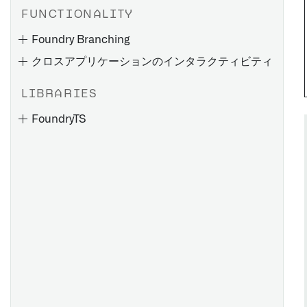
FUNCTIONALITY
Foundry Branching
クロスアプリケーションのインタラクティビティ
LIBRARIES
コアコンセプト
FoundryTS
ベストプラクティスと技術的詳細
概要
サポートされている機能
ドラッグアンドドロップ統合ポイントを作
成する
foundryts.FoundryTS
Foundry と Gotham 間のドラッグアンドド
Foundry Branching アプリケーション
ロップ
foundryts.Interval
ブランチタスクバー
Foundry と Gotham 間のドラッグアンドド
foundryts.NodeCollection
ロップを実装する
foundryts.functions.cumulative_aggregate
ブランチライフサイクルワークフロー
デザインガイドライン
foundryts.functions.derivative
Workshop のリベースとコンフリクト解決
foundryts.functions.distribution
ブランチ保持
オブジェクト