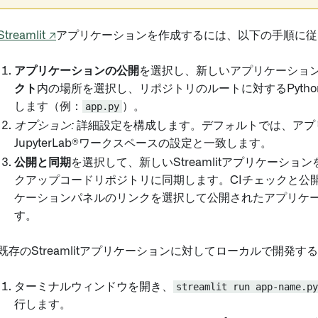
Streamlit ↗
アプリケーションを作成するには、以下の手順に従
アプリケーションの公開
を選択し、新しいアプリケーショ
クト
内の場所を選択し、リポジトリのルートに対するPyth
します（例：
app.py
）。
オプション:
詳細設定を構成します。デフォルトでは、アプ
JupyterLab®ワークスペースの設定と一致します。
公開と同期
を選択して、新しいStreamlitアプリケーシ
クアップコードリポジトリに同期します。CIチェックと公
ケーションパネルのリンクを選択して公開されたアプリケ
す。
既存のStreamlitアプリケーションに対してローカルで開発す
ターミナルウィンドウを開き、
streamlit run app-name.py
行します。