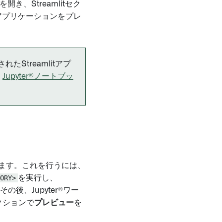
を開き、Streamlitセク
アプリケーションをプレ
れたStreamlitアプ
。
Jupyter®ノートブッ
ます。これを行うには、
ORY>
を実行し、
の後、Jupyter®ワー
セクションで
プレビュー
を