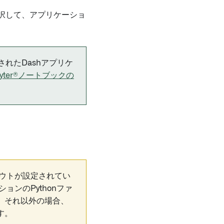
択して、アプリケーショ
公開されたDashアプリケ
pyter®ノートブックの
ムアウトが設定されてい
ーションのPythonファ
。それ以外の場合、
す。