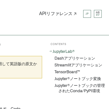
AB
APIリファレンス ↗
JP
XY
CONTENTS
®
JupyterLab®
Dashアプリケーション
用して英語版の原文か
Streamlitアプリケーション
TensorBoard™
Jupyter®ノートブック変換
Jupyter®ノートブックの管理
されたConda/PyPI環境