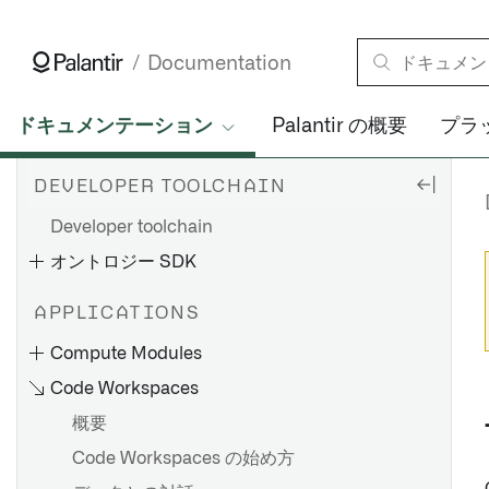
Documentation
ドキュメンテーション
Palantir の概要
プラ
DEVELOPER TOOLCHAIN
Developer toolchain
オントロジー SDK
APPLICATIONS
Compute Modules
Code Workspaces
概要
Code Workspaces の始め方