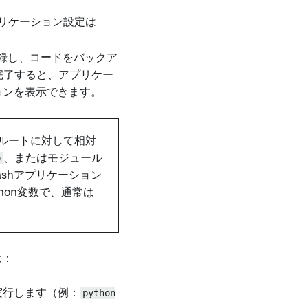
リケーション設定は
登録し、コードをバックア
完了すると、アプリケー
ョンを表示できます。
のルートに対して相対
p
、またはモジュール
ashアプリケーション
hon変数で、通常は
は：
実行します（例：
python