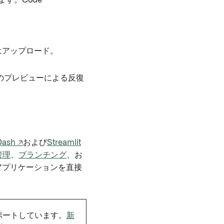
す。Code
はアップロード。
ションのプレビューによる反復
Dash ↗
および
Streamlit
管理
、
ブランチング
、お
sでアプリケーションを直接
サポートしています。
新