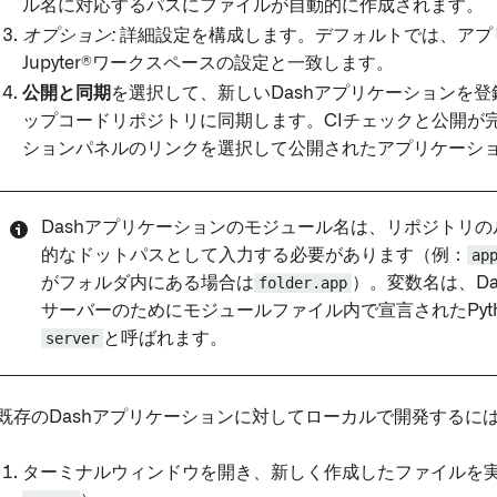
ル名に対応するパスにファイルが自動的に作成されます。
オプション:
詳細設定を構成します。デフォルトでは、アプ
Jupyter®ワークスペースの設定と一致します。
公開と同期
を選択して、新しいDashアプリケーションを
ップコードリポジトリに同期します。CIチェックと公開が
ションパネルのリンクを選択して公開されたアプリケーシ
Dashアプリケーションのモジュール名は、リポジトリ
的なドットパスとして入力する必要があります（例：
ap
がフォルダ内にある場合は
folder.app
）。変数名は、D
サーバーのためにモジュールファイル内で宣言されたPyt
server
と呼ばれます。
既存のDashアプリケーションに対してローカルで開発するに
ターミナルウィンドウを開き、新しく作成したファイルを