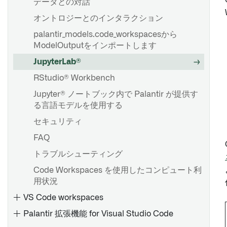
データとの対話
実行モード
オントロジーとのインタラクション
コンテナ
palantir_models.code_workspacesから
スケーリング
ModelOutputをインポートします
Sources
JupyterLab®
関数
RStudio® Workbench
Jupyter® ノートブック内で Palantir が提供す
る言語モデルを使用する
セキュリティ
FAQ
トラブルシューティング
Code Workspaces を使用したコンピュート利
用状況
VS Code workspaces
Palantir 拡張機能 for Visual Studio Code