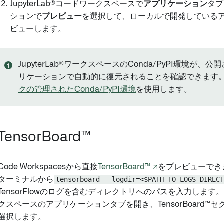
JupyterLab®コードワークスペースで
アプリケーション
タブ
ションで
プレビュー
を選択して、ローカルで開発している
ビューします。
JupyterLab®ワークスペースのConda/PyPI環境が、公開さ
リケーションで自動的に復元されることを確認できます
クの管理されたConda/PyPI環境
を使用します。
TensorBoard™
Code Workspacesから直接
TensorBoard™ ↗
をプレビューでき
ターミナルから
tensorboard --logdir=<$PATH_TO_LOGS_DIRECT
TensorFlowのログを含むディレクトリへのパスを入力します。そ
クスペースのアプリケーションタブを開き、TensorBoard™
選択します。