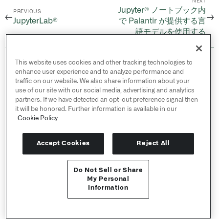
NEXT
Jupyter® ノートブック内
PREVIOUS
←
→
JupyterLab®
で Palantir が提供する言
語モデルを使用する
© 2026 Palantir Technologies Inc. All rights
This website uses cookies and other tracking technologies to
enhance user experience and to analyze performance and
reserved.
traffic on our website. We also share information about your
use of our site with our social media, advertising and analytics
Cookies Statement ↗
partners. If we have detected an opt-out preference signal then
Privacy Statement ↗
it will be honored. Further information is available in our
Terms of Use ↗
Cookie Policy
Do Not Sell or Share My Personal Information
Accept Cookies
Reject All
Do Not Sell or Share
APIリファレンス ↗
My Personal
Information
Send feedback