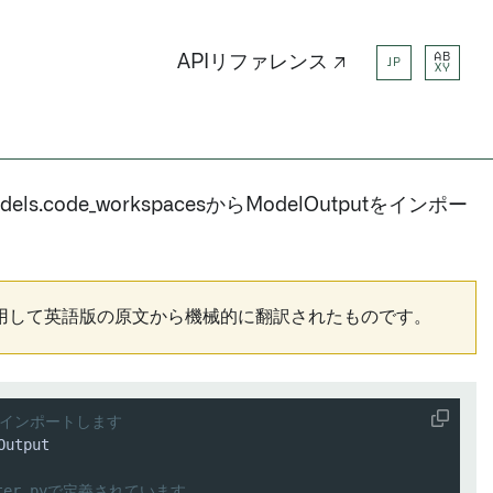
AB
APIリファレンス ↗
JP
XY
models.code_workspacesからModelOutputをインポー
用して英語版の原文から機械的に翻訳されたものです。
tputをインポートします
dapter.pyで定義されています