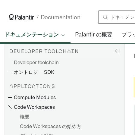
Documentation
ドキュメンテーション
Palantir の概要
プラ
DEVELOPER TOOLCHAIN
Developer toolchain
オントロジー SDK
APPLICATIONS
Compute Modules
Code Workspaces
概要
Code Workspaces の始め方