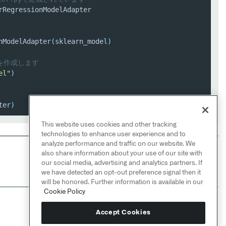
nModelAdapter
(
sklearn_model
)
putを作成します
el"
)
ter
)
This website uses cookies and other tracking
technologies to enhance user experience and to
analyze performance and traffic on our website. We
also share information about your use of our site with
NEXT
→
our social media, advertising and analytics partners. If
JupyterLab®
we have detected an opt-out preference signal then it
will be honored. Further information is available in our
Cookie Policy
Accept Cookies