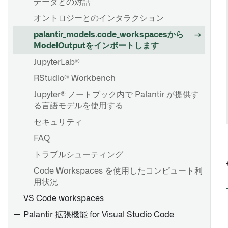
データとの対話
実行モード
オントロジーとのインタラクション
コンテナ
palantir_models.code_workspacesから
スケーリング
ModelOutputをインポートします
Sources
JupyterLab®
関数
RStudio® Workbench
Jupyter® ノートブック内で Palantir が提供す
る言語モデルを使用する
セキュリティ
FAQ
トラブルシューティング
Code Workspaces を使用したコンピュート利
用状況
VS Code workspaces
Palantir 拡張機能 for Visual Studio Code