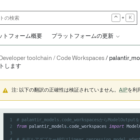
+
K
ットフォーム概要
プラットフォームの更新
Developer toolchain
Code Workspaces
palantir_
トします
注: 以下の翻訳の正確性は検証されていません。
AIP
を利
1
# palantir_models.code_workspacesからModelOu
2
from
 palantir_models
.
code_workspaces 
import
3
4
# モデルアダプターAPIはlinear_regression_model_a