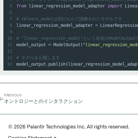
5
from
 linear_regression_model_adapter 
import
6
7
# sklearn_modelは別のセルで訓練されたモデルです
8
linear_regression_model_adapter 
=
 LinearRegressio
9
10
# "linear_regression_model"という名前のModelOut
11
model_output 
=
 ModelOutput
(
"linear_regression_mod
12
13
# モデルを公開します
14
model_output
.
publish
(
linear_regression_model_adap
PREVIOUS
←
オントロジーとのインタラクション
© 2026 Palantir Technologies Inc. All rights reserved.