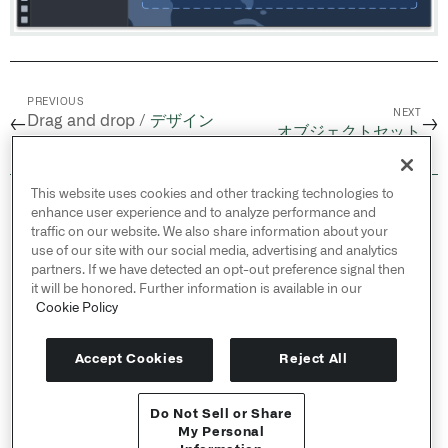
PREVIOUS
NEXT
Drag and drop /
デザイン
←
→
オブジェクトセット
ガイドライン
This website uses cookies and other tracking technologies to
© 2026 Palantir Technologies Inc. All rights
enhance user experience and to analyze performance and
reserved.
traffic on our website. We also share information about your
use of our site with our social media, advertising and analytics
Cookies Statement ↗
partners. If we have detected an opt-out preference signal then
Privacy Statement ↗
it will be honored. Further information is available in our
Terms of Use ↗
Cookie Policy
Do Not Sell or Share My Personal Information
Accept Cookies
Reject All
Do Not Sell or Share
APIリファレンス ↗
My Personal