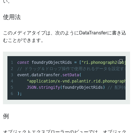
い。
使用法
このメディアタイプは、次のようにDataTransferに書き込
むことができます。
1
const
 foundryObjectRids 
=
[
"ri.phonograph2-objec
2
// ドラッグ＆ドロップ操作で使用されるデータを設定する
3
event
.
dataTransfer
.
setData
(
4
"application/x-vnd.palantir.rid.phonograph2-
5
JSON
.
stringify
(
foundryObjectRids
)
// 配列をJ
6
)
;
例
オブジェクトエクスプローラーのビューでは、オブジェク