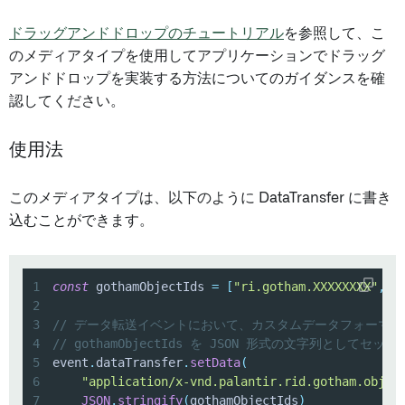
ドラッグアンドドロップのチュートリアル
を参照して、こ
のメディアタイプを使用してアプリケーションでドラッグ
アンドドロップを実装する方法についてのガイダンスを確
認してください。
使用法
このメディアタイプは、以下のように DataTransfer に書き
込むことができます。
1
const
 gothamObjectIds 
=
[
"ri.gotham.XXXXXXXX"
,
"
2
3
// データ転送イベントにおいて、カスタムデータフォーマット "appli
4
// gothamObjectIds を JSON 形式の文字列としてセット
5
event
.
dataTransfer
.
setData
(
6
"application/x-vnd.palantir.rid.gotham.objec
7
JSON
.
stringify
(
gothamObjectIds
)