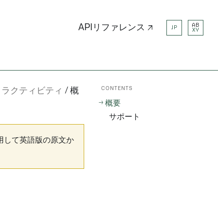
AB
APIリファレンス ↗
JP
XY
CONTENTS
タラクティビティ
概
概要
サポート
用して英語版の原文か