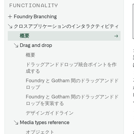
実行モード
FUNCTIONALITY
コンテナ
Foundry Branching
スケーリング
クロスアプリケーションのインタラクティビティ
Sources
概要
関数
Drag and drop
コアコンセプト
ベストプラクティスと技術的詳細
概要
サポートされている機能
ドラッグアンドドロップ統合ポイントを作
成する
Foundry と Gotham 間のドラッグアンドド
Foundry Branching アプリケーション
ロップ
ブランチタスクバー
Foundry と Gotham 間のドラッグアンドド
ロップを実装する
ブランチライフサイクルワークフロー
デザインガイドライン
Workshop のリベースとコンフリクト解決
Media types reference
ブランチ保持
オブジェクト