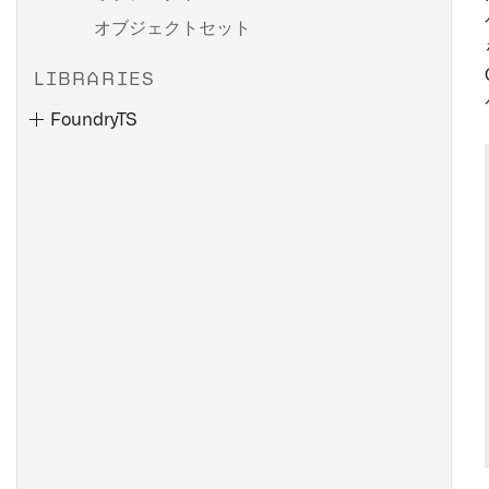
オブジェクトセット
LIBRARIES
FoundryTS
foundryts.FoundryTS
foundryts.Interval
foundryts.NodeCollection
foundryts.functions.cumulative_aggregate
foundryts.functions.derivative
foundryts.functions.distribution
foundryts.functions.dsl
foundryts.functions.exponential_regression