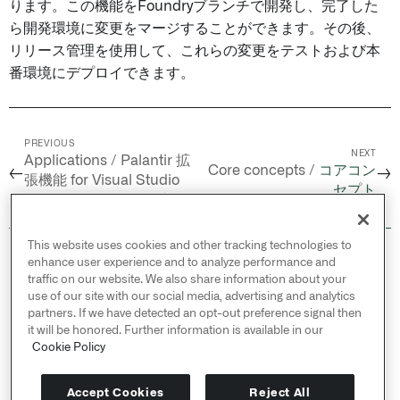
ります。この機能をFoundryブランチで開発し、完了した
ら開発環境に変更をマージすることができます。その後、
リリース管理を使用して、これらの変更をテストおよび本
番環境にデプロイできます。
PREVIOUS
NEXT
Applications / Palantir 拡
Core concepts /
コアコン
←
→
張機能 for Visual Studio
セプト
Code /
Python ライブラリ
This website uses cookies and other tracking technologies to
© 2026 Palantir Technologies Inc. All rights
enhance user experience and to analyze performance and
reserved.
traffic on our website. We also share information about your
use of our site with our social media, advertising and analytics
Cookies Statement ↗
partners. If we have detected an opt-out preference signal then
Privacy Statement ↗
it will be honored. Further information is available in our
Terms of Use ↗
Cookie Policy
Do Not Sell or Share My Personal Information
Accept Cookies
Reject All