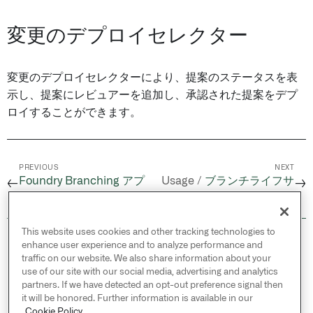
変更のデプロイセレクター
変更のデプロイセレクターにより、提案のステータスを表
示し、提案にレビュアーを追加し、承認された提案をデプ
ロイすることができます。
PREVIOUS
NEXT
Foundry Branching アプ
Usage /
ブランチライフサ
←
→
リケーション
イクルワークフロー
This website uses cookies and other tracking technologies to
© 2026 Palantir Technologies Inc. All rights
enhance user experience and to analyze performance and
reserved.
traffic on our website. We also share information about your
use of our site with our social media, advertising and analytics
Cookies Statement ↗
partners. If we have detected an opt-out preference signal then
Privacy Statement ↗
it will be honored. Further information is available in our
Terms of Use ↗
Cookie Policy