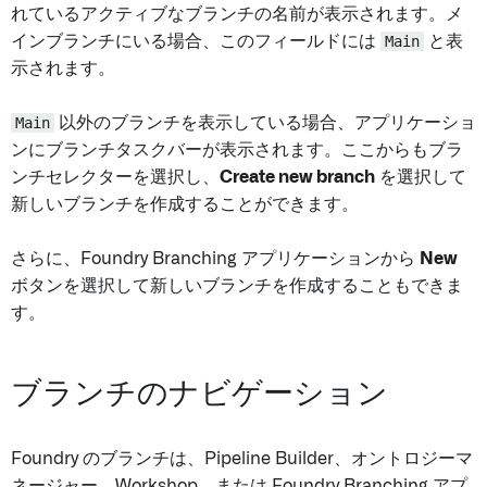
れているアクティブなブランチの名前が表示されます。メ
インブランチにいる場合、このフィールドには
Main
と表
示されます。
Main
以外のブランチを表示している場合、アプリケーショ
ンにブランチタスクバーが表示されます。ここからもブラ
ンチセレクターを選択し、
Create new branch
を選択して
新しいブランチを作成することができます。
さらに、Foundry Branching アプリケーションから
New
ボタンを選択して新しいブランチを作成することもできま
す。
ブランチのナビゲーション
Foundry のブランチは、Pipeline Builder、オントロジーマ
ネージャー、Workshop、または Foundry Branching アプ