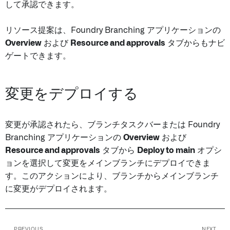
して承認できます。
リソース提案は、Foundry Branching アプリケーションの
Overview
および
Resource and approvals
タブからもナビ
ゲートできます。
変更をデプロイする
変更が承認されたら、ブランチタスクバーまたは Foundry
Branching アプリケーションの
Overview
および
Resource and approvals
タブから
Deploy to main
オプシ
ョンを選択して変更をメインブランチにデプロイできま
す。このアクションにより、ブランチからメインブランチ
に変更がデプロイされます。
PREVIOUS
NEXT