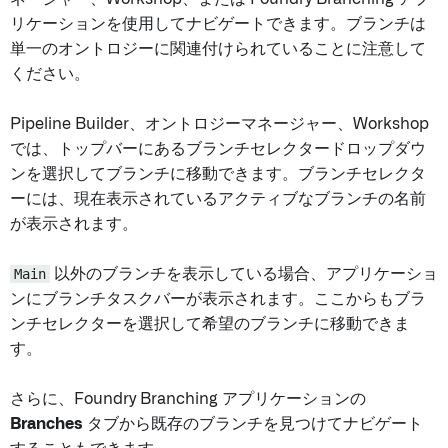
リケーションを使用してナビゲートできます。ブランチは
単一のオントロジーに関連付けられていることに注意して
ください。
Pipeline Builder、オントロジーマネージャー、Workshop
では、トップバーにあるブランチセレクタードロップダウ
ンを選択してブランチに移動できます。ブランチセレクタ
ーには、現在表示されているアクティブなブランチの名前
が表示されます。
Main
以外のブランチを表示している場合、アプリケーショ
ンにブランチタスクバーが表示されます。ここからもブラ
ンチセレクターを選択して希望のブランチに移動できま
す。
さらに、Foundry Branching アプリケーションの
Branches
タブから既存のブランチを見つけてナビゲート