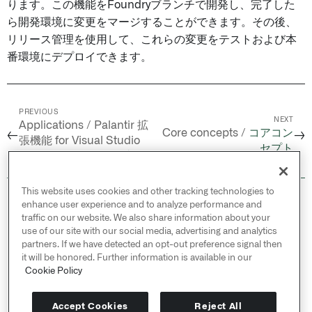
ります。この機能をFoundryブランチで開発し、完了した
ら開発環境に変更をマージすることができます。その後、
リリース管理を使用して、これらの変更をテストおよび本
番環境にデプロイできます。
PREVIOUS
NEXT
Applications / Palantir 拡
Core concepts /
コアコン
←
→
張機能 for Visual Studio
セプト
Code /
Python ライブラリ
This website uses cookies and other tracking technologies to
© 2026 Palantir Technologies Inc. All rights
enhance user experience and to analyze performance and
reserved.
traffic on our website. We also share information about your
use of our site with our social media, advertising and analytics
Cookies Statement ↗
partners. If we have detected an opt-out preference signal then
Privacy Statement ↗
it will be honored. Further information is available in our
Terms of Use ↗
Cookie Policy
Do Not Sell or Share My Personal Information
Accept Cookies
Reject All