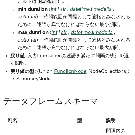
ォルトは
NEAREST
）。
min_duration
(
int
|
str
|
datetime.timedelta
,
optional
) – 時間範囲が間隔として適格とみなされる
ために、述語が真でなければならない最小期間。
max_duration
(
int
|
str
|
datetime.timedelta
,
optional
) – 時間範囲が間隔として適格とみなされる
ために、述語が真でなければならない最大期間。
戻り値:
入力time seriesの述語を満たす間隔の統計を返
す関数。
戻り値の型:
(Union[
FunctionNode
, NodeCollections])
-> SummaryNode
データフレームスキーマ
列名
型
説明
間隔内の