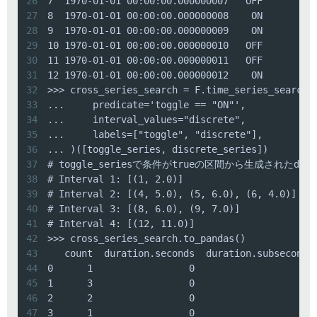
26
27
28
29
30
31
32
33
34
35
36
37
38
39
40
41
42
43
44
45
46
47
3      1                 0                     