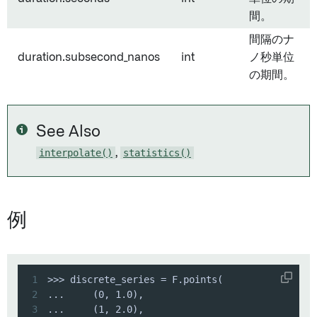
間。
間隔のナ
duration.subsecond_nanos
int
ノ秒単位
の期間。
See Also
interpolate()
,
statistics()
例
1
2
3