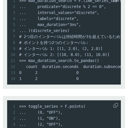
1
2
3
4
5
6
7
8
9
10
11
12
13
14
1      2                 0                     
1
2
3
4