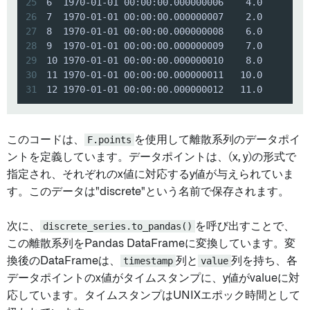
25
26
27
28
29
30
31
12 1970-01-01 00:00:00.000000012   11.0
このコードは、
F.points
を使用して離散系列のデータポイ
ントを定義しています。データポイントは、(x, y)の形式で
指定され、それぞれのx値に対応するy値が与えられていま
す。このデータは"discrete"という名前で保存されます。
次に、
discrete_series.to_pandas()
を呼び出すことで、
この離散系列をPandas DataFrameに変換しています。変
換後のDataFrameは、
timestamp
列と
value
列を持ち、各
データポイントのx値がタイムスタンプに、y値がvalueに対
応しています。タイムスタンプはUNIXエポック時間として