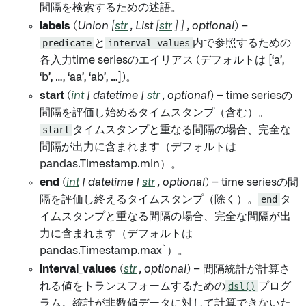
間隔を検索するための述語。
labels
(
Union
[
str
,
List
[
str
]
]
,
optional
) –
predicate
と
interval_values
内で参照するための
各入力time seriesのエイリアス (デフォルトは [‘a’,
‘b’, …, ‘aa’, ‘ab’, …])。
start
(
int
|
datetime
|
str
,
optional
) – time seriesの
間隔を評価し始めるタイムスタンプ（含む）。
start
タイムスタンプと重なる間隔の場合、完全な
間隔が出力に含まれます（デフォルトは
pandas.Timestamp.min）。
end
(
int
|
datetime
|
str
,
optional
) – time seriesの間
隔を評価し終えるタイムスタンプ（除く）。
end
タ
イムスタンプと重なる間隔の場合、完全な間隔が出
力に含まれます（デフォルトは
pandas.Timestamp.max`）。
interval_values
(
str
,
optional
) – 間隔統計が計算さ
れる値をトランスフォームするための
dsl()
プログ
ラム。統計が非数値データに対して計算できないた