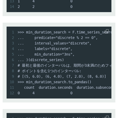
13
14
2      2                 0                     
1
2
3
4
5
6
7
8
9
10
11
12
0      4                 0                     