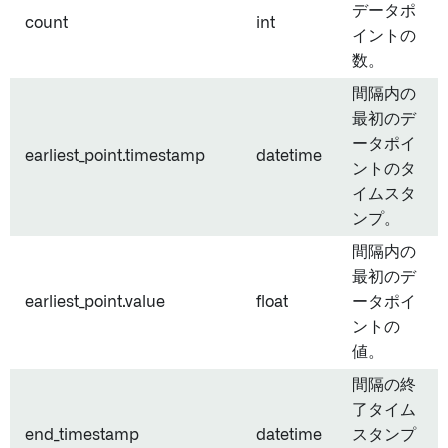
データポ
count
int
イントの
数。
間隔内の
最初のデ
ータポイ
earliest_point.timestamp
datetime
ントのタ
イムスタ
ンプ。
間隔内の
最初のデ
earliest_point.value
float
ータポイ
ントの
値。
間隔の終
了タイム
end_timestamp
datetime
スタンプ