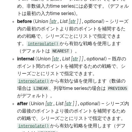
め、非数値入力time seriesには必要です。 (デフォル
トは最初の入力time series)。
before
(
Union
[
str
,
List
[
str
]
]
,
optional
) – シリーズ
内の最初のポイントより前のポイントを補間するた
めの戦略で、シリーズごとにリストで指定できま
す。
interpolate()
から有効な戦略を使用します
（デフォルトは
NEAREST
）。
internal
(
Union
[
str
,
List
[
str
]
]
,
optional
) – 既存の
ポイント間のポイントを補間するための戦略で、シ
リーズごとにリストで指定できます。
interpolate()
から有効な値を使用します（数値の
場合は
LINEAR
、列挙time seriesの場合は
PREVIOUS
がデフォルト）。
after
(
Union
[
str
,
List
[
str
]
]
,
optional
) – シリーズ内
の最後のポイントより後のポイントを補間するため
の戦略で、シリーズごとにリストで指定できます。
interpolate()
から有効な戦略を使用します（デフ