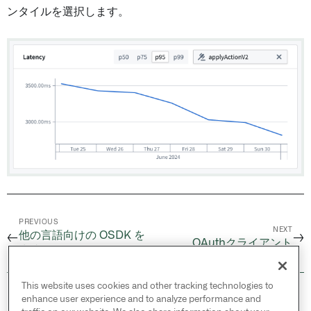
ンタイルを選択します。
PREVIOUS
NEXT
他の言語向けの OSDK を
←
→
OAuthクライアント
生成する
This website uses cookies and other tracking technologies to
© 2026 Palantir Technologies Inc. All rights
enhance user experience and to analyze performance and
reserved.