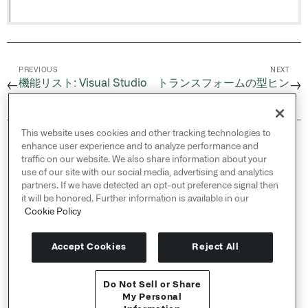
PREVIOUS
NEXT
機能リスト: Visual Studio
トランスフォームの型ヒン
←
→
Code 用 Palantir 拡張機能
ト
This website uses cookies and other tracking technologies to
© 2026 Palantir Technologies Inc. All rights
enhance user experience and to analyze performance and
reserved.
traffic on our website. We also share information about your
use of our site with our social media, advertising and analytics
Cookies Statement ↗
partners. If we have detected an opt-out preference signal then
Privacy Statement ↗
it will be honored. Further information is available in our
Terms of Use ↗
Cookie Policy
Do Not Sell or Share My Personal Information
Accept Cookies
Reject All
Do Not Sell or Share
APIリファレンス ↗
My Personal